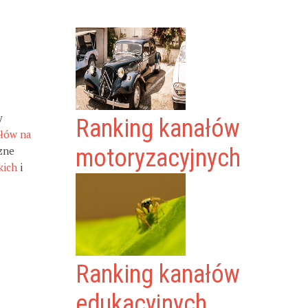
y
Ranking kanałów
ałów na
zne
motoryzacyjnych
kich
i
Ranking kanałów
edukacyjnych