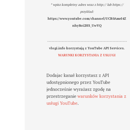
* wpisz kompletny adres wraz z http:// lub https://
przykład:
https://www.youtube.com/channel/UCR0AmrI4Z
nhy8oi2HS_UwVQ
-------------------------------------------------------
vlogi.info korzystają z YouTube API Services.
WARUNKI KORZYSTANIA Z USŁUGI
Dodajac kanał korzystasz z API
udostępnionego przez YouTube
jednocześnie wyrażasz zgodę na
przestrzeganie
warunków korzystania z
usługi YouTube
.