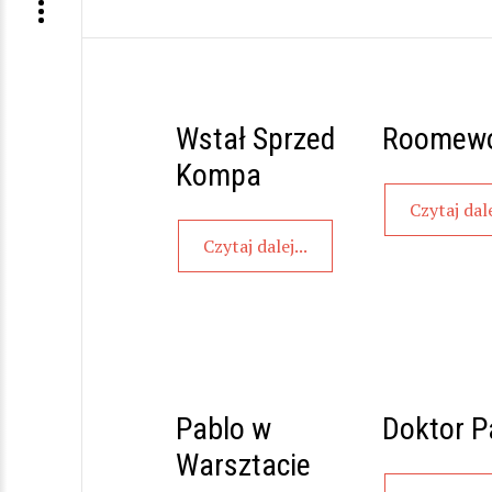
Wstał Sprzed
Roomewo
Kompa
Czytaj dale
Czytaj dalej...
Pablo w
Doktor P
Warsztacie