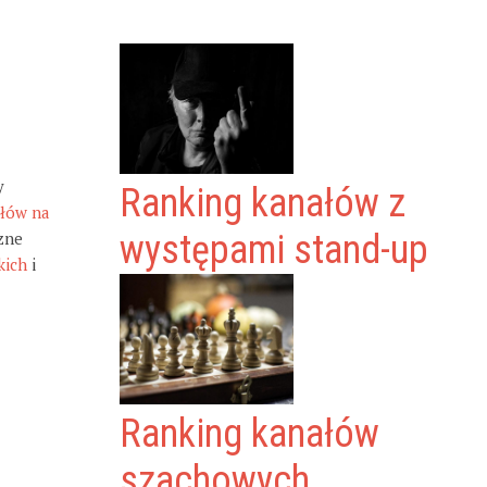
y
Ranking kanałów z
ałów na
zne
występami stand-up
kich
i
Ranking kanałów
szachowych