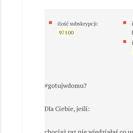
ilość subskrypcji:
97100
#gotujwdomu?
Dla Ciebie, jeśli:
chociaż raz nie wiedziałaś co 