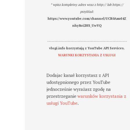
* wpisz kompletny adres wraz z http:// lub https://
przykład:
https://www.youtube.com/channel/UCR0AmrI4Z
nhy8oi2HS_UwVQ
-------------------------------------------------------
vlogi.info korzystają z YouTube API Services.
WARUNKI KORZYSTANIA Z USŁUGI
Dodajac kanał korzystasz z API
udostępnionego przez YouTube
jednocześnie wyrażasz zgodę na
przestrzeganie
warunków korzystania z
usługi YouTube
.