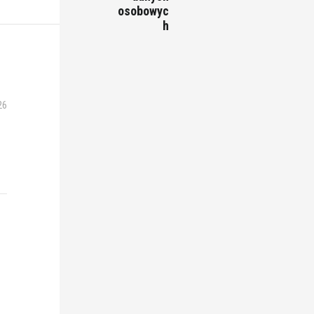
osobowyc
h
26