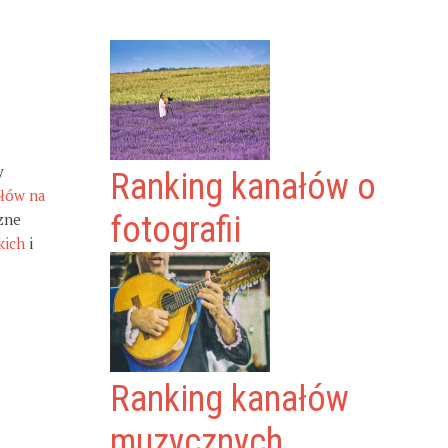
y
Ranking kanałów o
ałów na
zne
fotografii
kich
i
Ranking kanałów
muzycznych