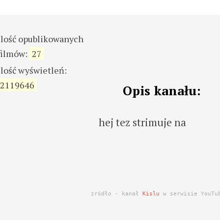
ilość opublikowanych
filmów:
27
ilość wyświetleń:
2119646
Opis kanału:
hej tez strimuje na
zródło - kanał
Kislu
w serwisie YouTu