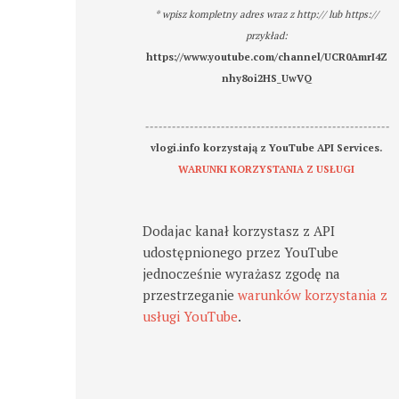
* wpisz kompletny adres wraz z http:// lub https://
przykład:
https://www.youtube.com/channel/UCR0AmrI4Z
nhy8oi2HS_UwVQ
-------------------------------------------------------
vlogi.info korzystają z YouTube API Services.
WARUNKI KORZYSTANIA Z USŁUGI
Dodajac kanał korzystasz z API
udostępnionego przez YouTube
jednocześnie wyrażasz zgodę na
przestrzeganie
warunków korzystania z
usługi YouTube
.