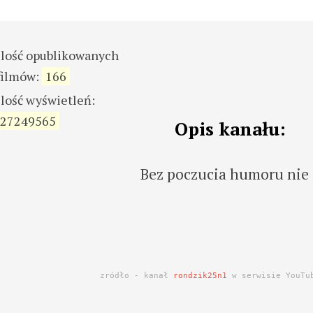
ilość opublikowanych
filmów:
166
ilość wyświetleń:
27249565
Opis kanału:
Bez poczucia humoru nie
zródło - kanał
rondzik25n1
w serwisie YouTu