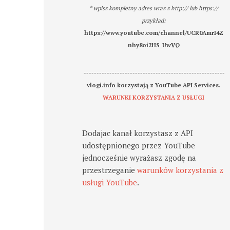
* wpisz kompletny adres wraz z http:// lub https://
przykład:
https://www.youtube.com/channel/UCR0AmrI4Z
nhy8oi2HS_UwVQ
-------------------------------------------------------
vlogi.info korzystają z YouTube API Services.
WARUNKI KORZYSTANIA Z USŁUGI
Dodajac kanał korzystasz z API
udostępnionego przez YouTube
jednocześnie wyrażasz zgodę na
przestrzeganie
warunków korzystania z
usługi YouTube
.