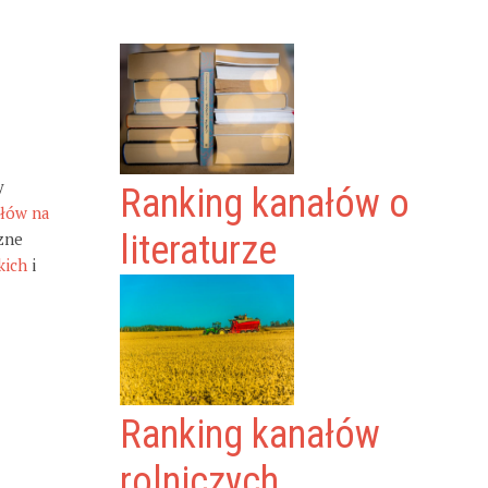
y
Ranking kanałów o
ałów na
zne
literaturze
kich
i
Ranking kanałów
rolniczych