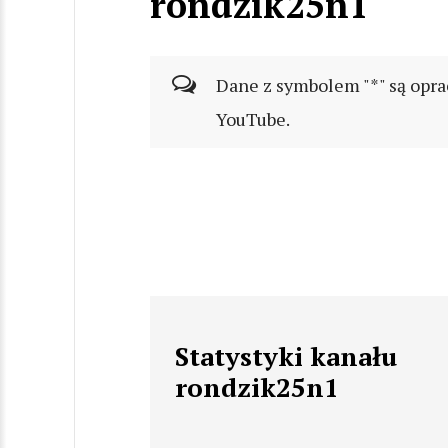
rondzik25n1
Dane z symbolem "*" są opra
YouTube.
Statystyki kanału
rondzik25n1