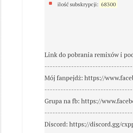
ilość subskrypcji:
68300
Link do pobrania remixów i pod
---------------------------------
Mój fanpejdż: https://www.face
---------------------------------
Grupa na fb: https://www.face
---------------------------------
Discord: https://discord.gg/c