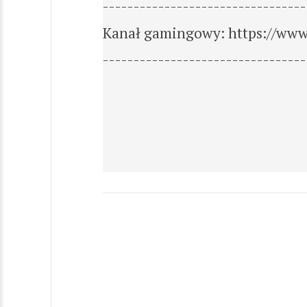
---------------------------------
Kanał gamingowy: https://ww
---------------------------------