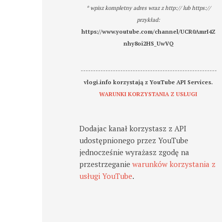
* wpisz kompletny adres wraz z http:// lub https://
przykład:
https://www.youtube.com/channel/UCR0AmrI4Z
nhy8oi2HS_UwVQ
-------------------------------------------------------
vlogi.info korzystają z YouTube API Services.
WARUNKI KORZYSTANIA Z USŁUGI
Dodajac kanał korzystasz z API
udostępnionego przez YouTube
jednocześnie wyrażasz zgodę na
przestrzeganie
warunków korzystania z
usługi YouTube
.