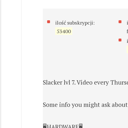
ilość subskrypcji:
53400
Slacker lvl 7. Video every Thurs
Some info you might ask about
🖥️HARDWARE🖥️