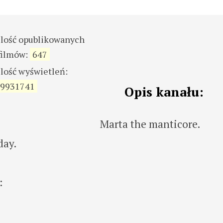
ilość opublikowanych
filmów:
647
ilość wyświetleń:
9931741
Opis kanału:
Marta the manticore.
day.
: