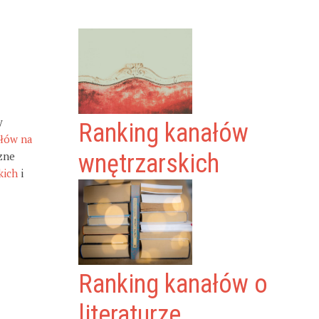
y
Ranking kanałów
ałów na
zne
wnętrzarskich
kich
i
Ranking kanałów o
literaturze