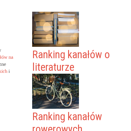
y
Ranking kanałów o
ałów na
zne
literaturze
kich
i
Ranking kanałów
rowerowych