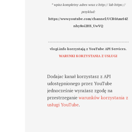
* wpisz kompletny adres wraz z http:// lub https://
przykład:
https://www.youtube.com/channel/UCR0AmrI4Z
nhy8oi2HS_UwVQ
-------------------------------------------------------
vlogi.info korzystają z YouTube API Services.
WARUNKI KORZYSTANIA Z USŁUGI
Dodajac kanał korzystasz z API
udostępnionego przez YouTube
jednocześnie wyrażasz zgodę na
przestrzeganie
warunków korzystania z
usługi YouTube
.