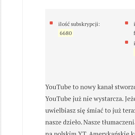
ilość subskrypcji:
6680
YouTube to nowy kanał stworzo
YouTube już nie wystarcza. Jeże
uwielbiasz się śmiać to już t
nasze dzieło. Nasze tłumaczeni
na polskim YT. Amerykańskie k