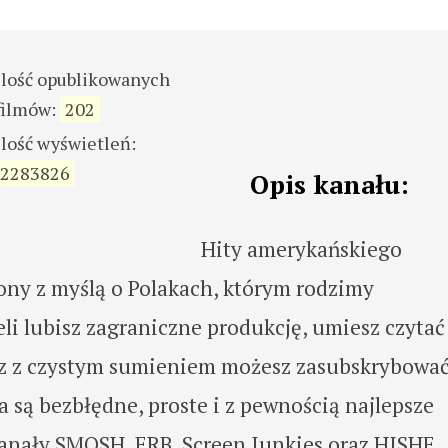
ilość opublikowanych
filmów:
202
ilość wyświetleń:
2283826
Opis kanału:
Hity amerykańskiego
ny z myślą o Polakach, którym rodzimy
li lubisz zagraniczne produkcję, umiesz czytać 
eraz z czystym sumieniem możesz zasubskrybowa
a są bezbłędne, proste i z pewnością najlepsze
anały SMOSH, ERB, Screen Junkies oraz HISHE