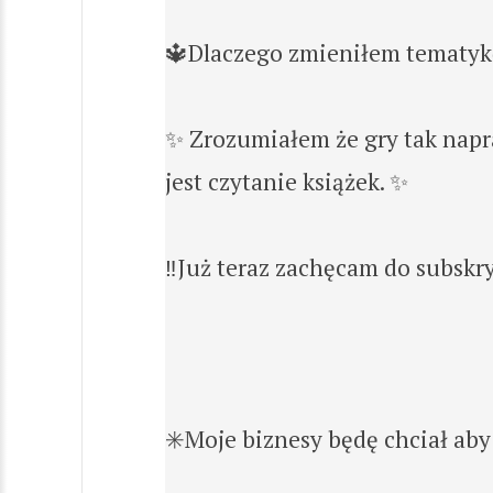
🔱Dlaczego zmieniłem tematykę
✨ Zrozumiałem że gry tak napr
jest czytanie książek. ✨
‼️Już teraz zachęcam do subskry
✳️Moje biznesy będę chciał aby