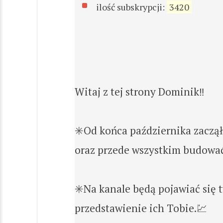
ilość subskrypcji:
3420
Witaj z tej strony Dominik‼️
✳️Od końca października zaczął
oraz przede wszystkim budować 
✳️Na kanale będą pojawiać się 
przedstawienie ich Tobie.💹