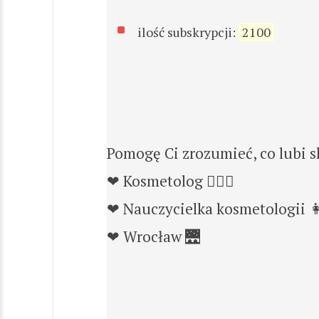
ilość subskrypcji:
2100
Pomogę Ci zrozumieć, co lubi s
❤︎ Kosmetolog 💆🏼‍♀️
❤︎ Nauczycielka kosmetologii 
❤︎ Wrocław 🌉