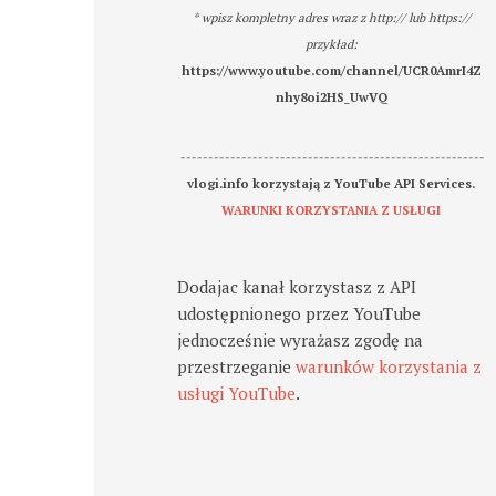
* wpisz kompletny adres wraz z http:// lub https://
przykład:
https://www.youtube.com/channel/UCR0AmrI4Z
nhy8oi2HS_UwVQ
-------------------------------------------------------
vlogi.info korzystają z YouTube API Services.
WARUNKI KORZYSTANIA Z USŁUGI
Dodajac kanał korzystasz z API
udostępnionego przez YouTube
jednocześnie wyrażasz zgodę na
przestrzeganie
warunków korzystania z
usługi YouTube
.