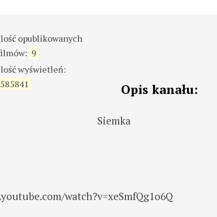
ilość opublikowanych
filmów:
9
ilość wyświetleń:
585841
Opis kanału:
Siemka
.youtube.com/watch?v=xeSmfQg1o6Q