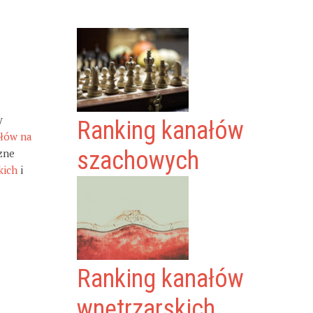
y
Ranking kanałów
ałów na
zne
szachowych
kich
i
Ranking kanałów
wnętrzarskich