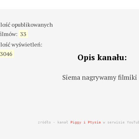
ilość opublikowanych
filmów:
33
ilość wyświetleń:
3046
Opis kanału:
Siema nagrywamy filmiki
zródło - kanał
Piggy i Ptysia
w serwisie YouTu