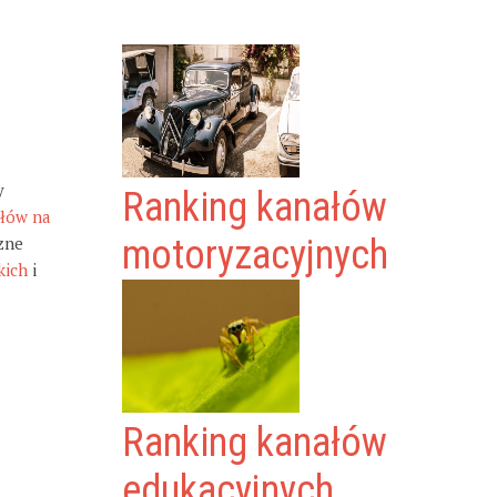
y
Ranking kanałów
ałów na
zne
motoryzacyjnych
kich
i
Ranking kanałów
edukacyjnych