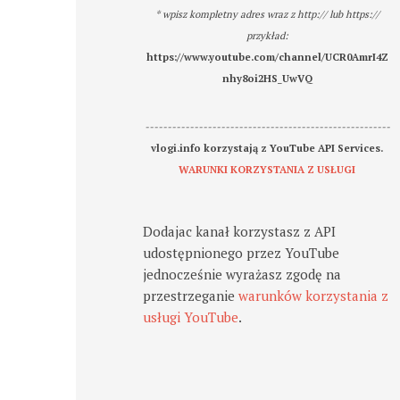
* wpisz kompletny adres wraz z http:// lub https://
przykład:
https://www.youtube.com/channel/UCR0AmrI4Z
nhy8oi2HS_UwVQ
-------------------------------------------------------
vlogi.info korzystają z YouTube API Services.
WARUNKI KORZYSTANIA Z USŁUGI
Dodajac kanał korzystasz z API
udostępnionego przez YouTube
jednocześnie wyrażasz zgodę na
przestrzeganie
warunków korzystania z
usługi YouTube
.