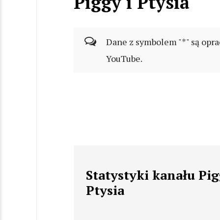
Piggy i Ptysia
Dane z symbolem "*" są opra
YouTube.
Statystyki kanału Pig
Ptysia