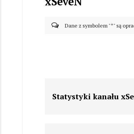
xSeveN
Dane z symbolem "*" są opra
Statystyki kanału xS