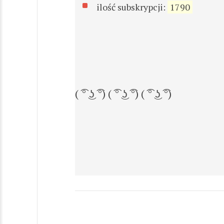
ilość subskrypcji:
1790
( ͡° ͜ʖ ͡°) ( ͡° ͜ʖ ͡°) ( ͡° ͜ʖ ͡°)