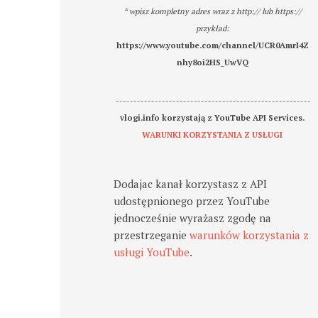
* wpisz kompletny adres wraz z http:// lub https://
przykład:
https://www.youtube.com/channel/UCR0AmrI4Z
nhy8oi2HS_UwVQ
-------------------------------------------------------
vlogi.info korzystają z YouTube API Services.
WARUNKI KORZYSTANIA Z USŁUGI
Dodajac kanał korzystasz z API
udostępnionego przez YouTube
jednocześnie wyrażasz zgodę na
przestrzeganie
warunków korzystania z
usługi YouTube
.