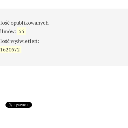
ilość opublikowanych
filmów:
55
ilość wyświetleń:
1620572