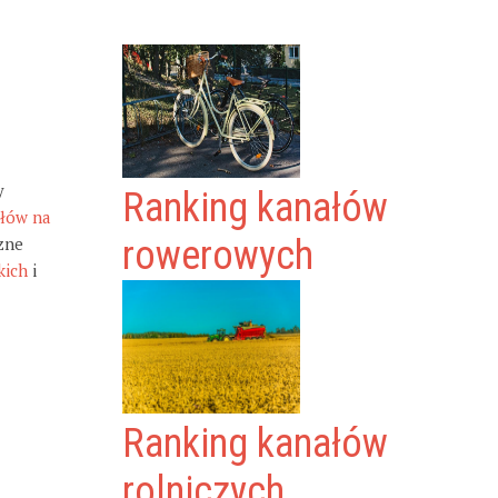
y
Ranking kanałów
ałów na
zne
rowerowych
kich
i
Ranking kanałów
rolniczych