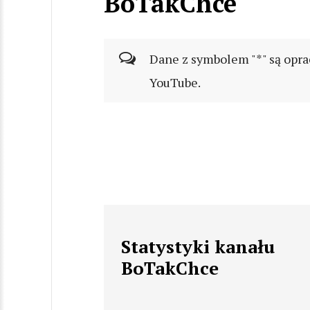
BoTakChce
Dane z symbolem "*" są opra
YouTube.
Statystyki kanału
BoTakChce