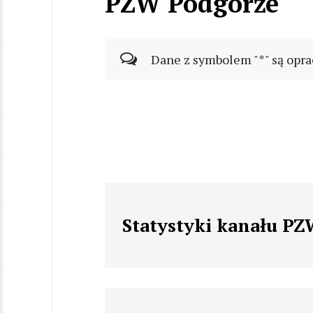
PZW Podgórze
Dane z symbolem "*" są opra
Statystyki kanału P