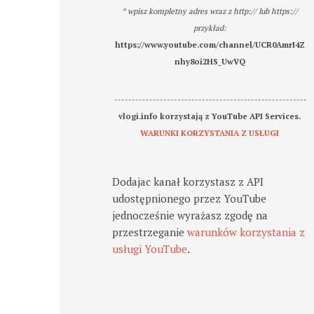
* wpisz kompletny adres wraz z http:// lub https://
przykład:
https://www.youtube.com/channel/UCR0AmrI4Z
nhy8oi2HS_UwVQ
-------------------------------------------------------
vlogi.info korzystają z YouTube API Services.
WARUNKI KORZYSTANIA Z USŁUGI
Dodajac kanał korzystasz z API
udostępnionego przez YouTube
jednocześnie wyrażasz zgodę na
przestrzeganie
warunków korzystania z
usługi YouTube
.