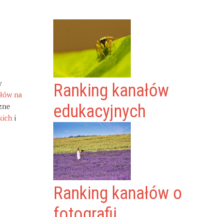
y
Ranking kanałów
ałów na
zne
edukacyjnych
kich
i
Ranking kanałów o
fotografii