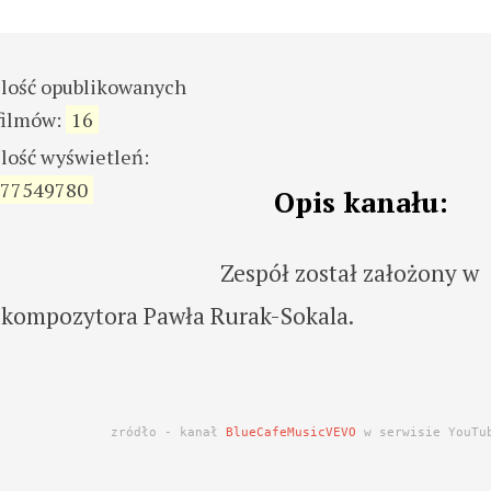
ilość opublikowanych
filmów:
16
ilość wyświetleń:
77549780
Opis kanału:
Zespół został założony w
 i kompozytora Pawła Rurak-Sokala.
zródło - kanał
BlueCafeMusicVEVO
w serwisie YouTu