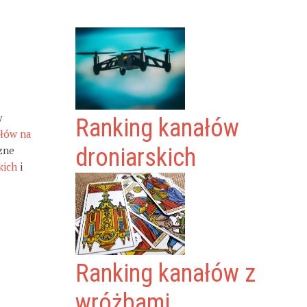
y
Ranking kanałów
ałów na
zne
droniarskich
kich
i
Ranking kanałów z
wróżbami