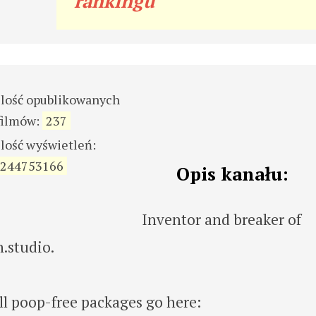
rankingu
ilość opublikowanych
filmów:
237
ilość wyświetleń:
244753166
Opis kanału:
Inventor and breaker of
h.studio.
l poop-free packages go here: