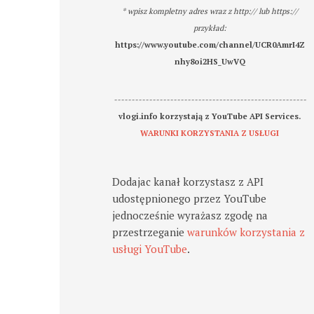
* wpisz kompletny adres wraz z http:// lub https://
przykład:
https://www.youtube.com/channel/UCR0AmrI4Z
nhy8oi2HS_UwVQ
-------------------------------------------------------
vlogi.info korzystają z YouTube API Services.
WARUNKI KORZYSTANIA Z USŁUGI
Dodajac kanał korzystasz z API
udostępnionego przez YouTube
jednocześnie wyrażasz zgodę na
przestrzeganie
warunków korzystania z
usługi YouTube
.