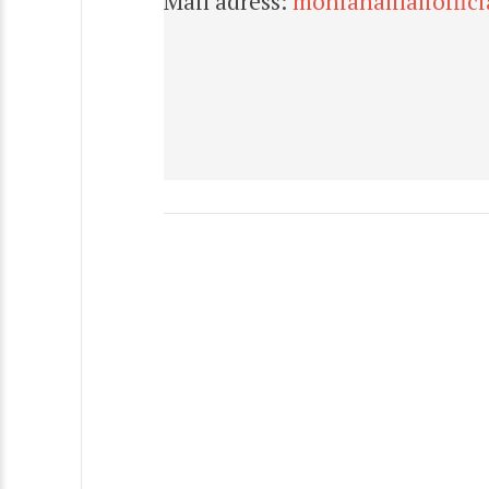
Mail adress:
moniahalilalioffi