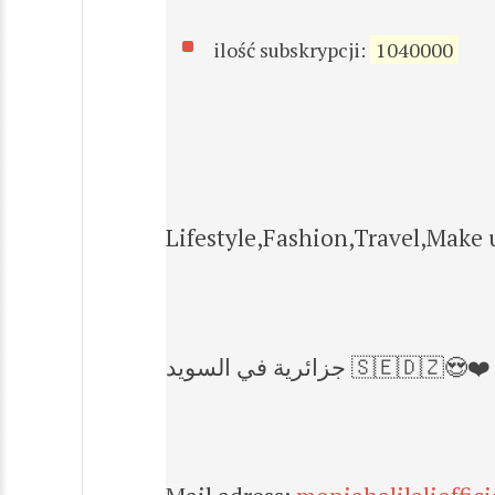
ilość subskrypcji:
1040000
Lifestyle,Fashion,Travel,Make
جزائرية في السويد 🇸🇪🇩🇿😍❤️