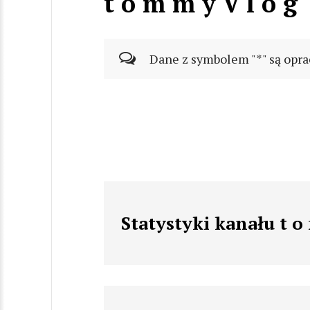
t o m m y V l o g
Dane z symbolem "*" są opra
Statystyki kanału t o