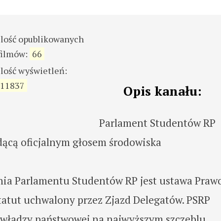
ilość opublikowanych
filmów:
66
ilość wyświetleń:
11837
Opis kanału:
Parlament Studentów RP
ędącą oficjalnym głosem środowiska
ia Parlamentu Studentów RP jest ustawa Praw
tatut uchwalony przez Zjazd Delegatów. PSRP
 władzy państwowej na najwyższym szczeblu