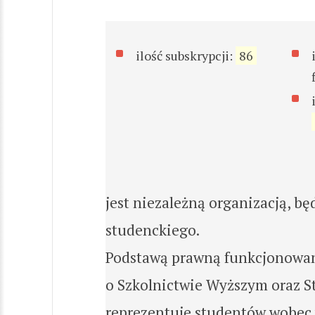
ilość subskrypcji:
86
jest niezależną organizacją, b
studenckiego.
Podstawą prawną funkcjonowan
o Szkolnictwie Wyższym oraz S
reprezentuje studentów wobec