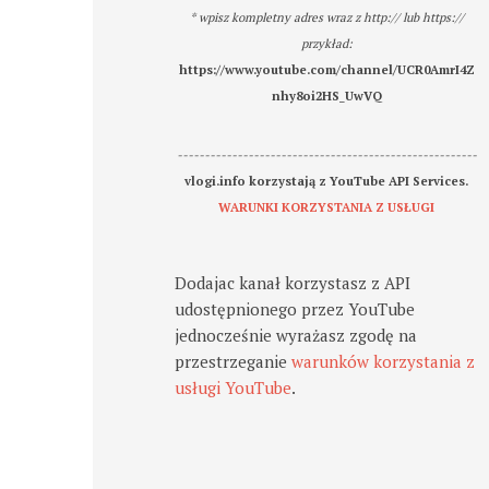
* wpisz kompletny adres wraz z http:// lub https://
przykład:
https://www.youtube.com/channel/UCR0AmrI4Z
nhy8oi2HS_UwVQ
-------------------------------------------------------
vlogi.info korzystają z YouTube API Services.
WARUNKI KORZYSTANIA Z USŁUGI
Dodajac kanał korzystasz z API
udostępnionego przez YouTube
jednocześnie wyrażasz zgodę na
przestrzeganie
warunków korzystania z
usługi YouTube
.