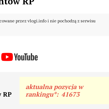
entów RP
cowane przez vlogi.info i nie pochodzą z serwisu
aktualna pozycja w
w RP
rankingu*:
41673