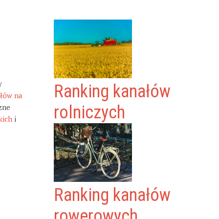
y
Ranking kanałów
ałów na
zne
rolniczych
kich
i
Ranking kanałów
rowerowych