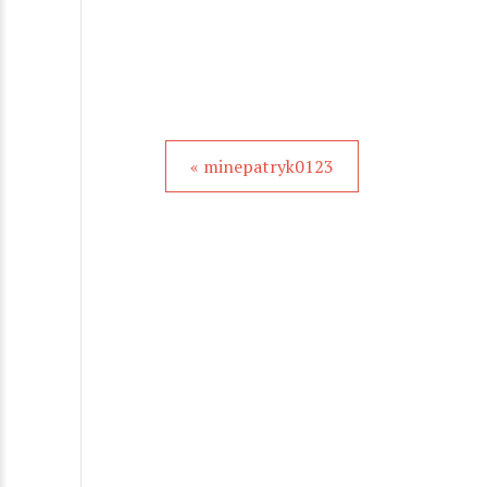
« minepatryk0123