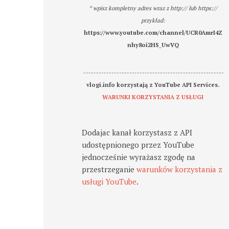
* wpisz kompletny adres wraz z http:// lub https://
przykład:
https://www.youtube.com/channel/UCR0AmrI4Z
nhy8oi2HS_UwVQ
-------------------------------------------------------
vlogi.info korzystają z YouTube API Services.
WARUNKI KORZYSTANIA Z USŁUGI
Dodajac kanał korzystasz z API
udostępnionego przez YouTube
jednocześnie wyrażasz zgodę na
przestrzeganie
warunków korzystania z
usługi YouTube
.