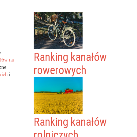
y
Ranking kanałów
ałów na
zne
rowerowych
kich
i
Ranking kanałów
rolniczych