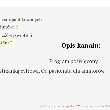
ilość opublikowanych
filmów:
5
ilość wyświetleń:
45647
Opis kanału:
Program poświęcony
ustrzanką cyfrową. Od pasjonata dla amatorów
zródło - kanał
Migawka YT
w serwisie YouTu