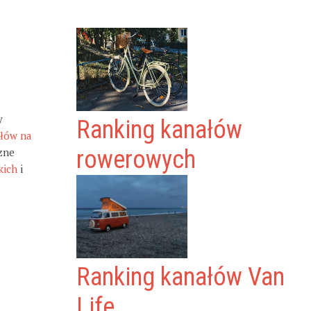
y
Ranking kanałów
ałów na
zne
rowerowych
kich
i
Ranking kanałów Van
Life