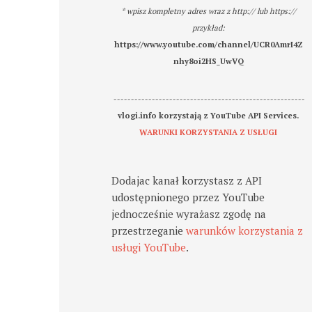
* wpisz kompletny adres wraz z http:// lub https://
przykład:
https://www.youtube.com/channel/UCR0AmrI4Z
nhy8oi2HS_UwVQ
-------------------------------------------------------
vlogi.info korzystają z YouTube API Services.
WARUNKI KORZYSTANIA Z USŁUGI
Dodajac kanał korzystasz z API
udostępnionego przez YouTube
jednocześnie wyrażasz zgodę na
przestrzeganie
warunków korzystania z
usługi YouTube
.