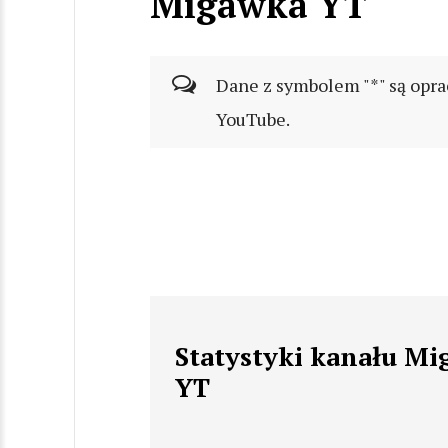
Migawka YT
Dane z symbolem "*" są opra
YouTube.
Statystyki kanału M
YT