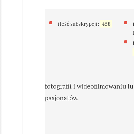
ilość subskrypcji:
458
fotografii i wideofilmowaniu l
pasjonatów.