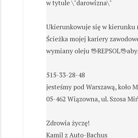
w tytule \"darowizna\"
Ukierunkowuje się w kierunku 
Ścieżka mojej kariery zawodowe
wymiany oleju 🖖REPSOL🖖abyś
515-33-28-48
jesteśmy pod Warszawą, koło 
05-462 Wiązowna, ul. Szosa Mi
Zdrowia życzę!
Kamil z Auto-Bachus