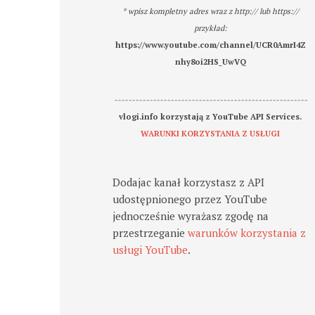
* wpisz kompletny adres wraz z http:// lub https://
przykład:
https://www.youtube.com/channel/UCR0AmrI4Z
nhy8oi2HS_UwVQ
-------------------------------------------------------
vlogi.info korzystają z YouTube API Services.
WARUNKI KORZYSTANIA Z USŁUGI
Dodajac kanał korzystasz z API
udostępnionego przez YouTube
jednocześnie wyrażasz zgodę na
przestrzeganie
warunków korzystania z
usługi YouTube
.