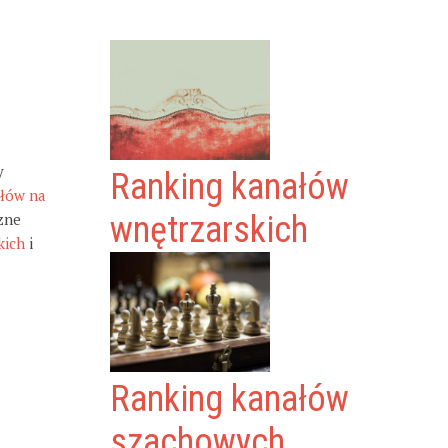
y
Ranking kanałów
ałów na
zne
wnętrzarskich
kich
i
Ranking kanałów
szachowych