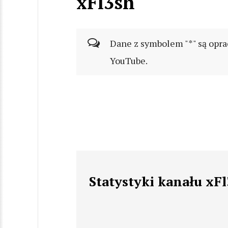
xFl3sh
Dane z symbolem "*" są opra
YouTube.
Statystyki kanału xF