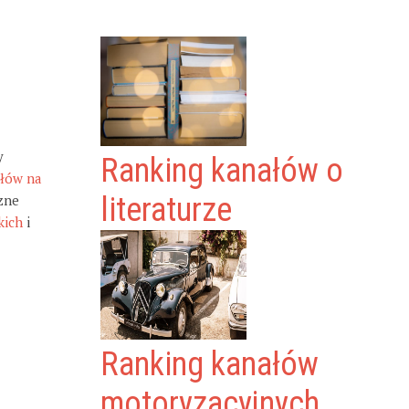
y
Ranking kanałów o
ałów na
zne
literaturze
kich
i
Ranking kanałów
motoryzacyjnych