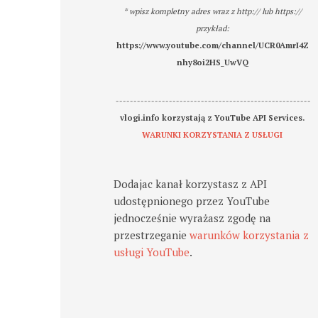
* wpisz kompletny adres wraz z http:// lub https://
przykład:
https://www.youtube.com/channel/UCR0AmrI4Z
nhy8oi2HS_UwVQ
-------------------------------------------------------
vlogi.info korzystają z YouTube API Services.
WARUNKI KORZYSTANIA Z USŁUGI
Dodajac kanał korzystasz z API
udostępnionego przez YouTube
jednocześnie wyrażasz zgodę na
przestrzeganie
warunków korzystania z
usługi YouTube
.