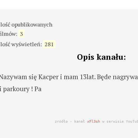
ilość opublikowanych
filmów:
3
ilość wyświetleń:
281
Opis kanału:
 Nazywam się Kacper i mam 13lat. Będe nagrywa
i parkoury ! Pa
zródło - kanał
xFl3sh
w serwisie YouTu