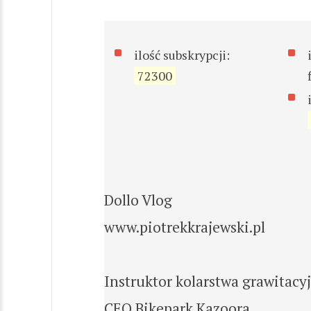
ilość subskrypcji:
72300
Dollo Vlog
www.piotrekkrajewski.pl
Instruktor kolarstwa grawitacy
CEO Bikepark Kazoora