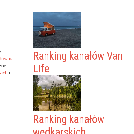
y
Ranking kanałów Van
ałów na
zne
Life
kich
i
Ranking kanałów
wędkarskich