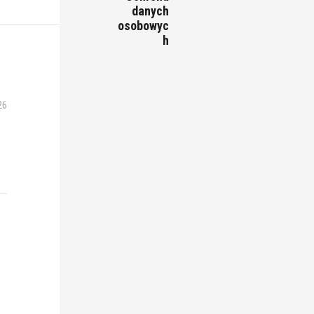
danych
osobowyc
h
26