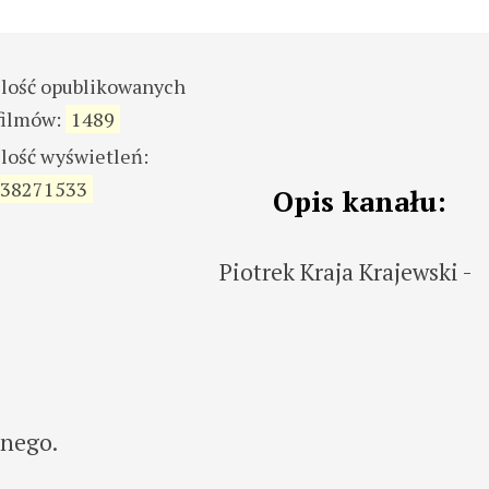
ilość opublikowanych
filmów:
1489
ilość wyświetleń:
38271533
Opis kanału:
Piotrek Kraja Krajewski -
jnego.