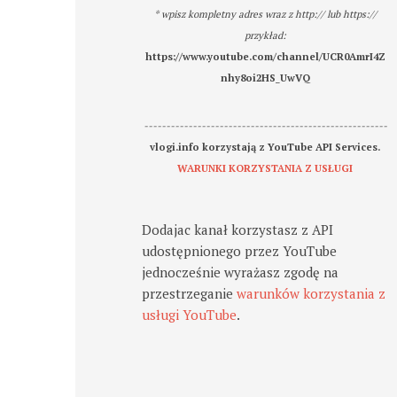
* wpisz kompletny adres wraz z http:// lub https://
przykład:
https://www.youtube.com/channel/UCR0AmrI4Z
nhy8oi2HS_UwVQ
-------------------------------------------------------
vlogi.info korzystają z YouTube API Services.
WARUNKI KORZYSTANIA Z USŁUGI
Dodajac kanał korzystasz z API
udostępnionego przez YouTube
jednocześnie wyrażasz zgodę na
przestrzeganie
warunków korzystania z
usługi YouTube
.