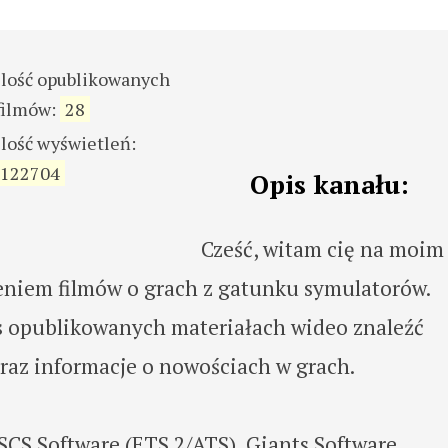
ilość opublikowanych
filmów:
28
ilość wyświetleń:
122704
Opis kanału:
Cześć, witam cię na moim
zeniem filmów o grach z gatunku symulatorów.
s opublikowanych materiałach wideo znaleźć
raz informacje o nowościach w grach.
 SCS Software (ETS 2/ATS), Giants Software