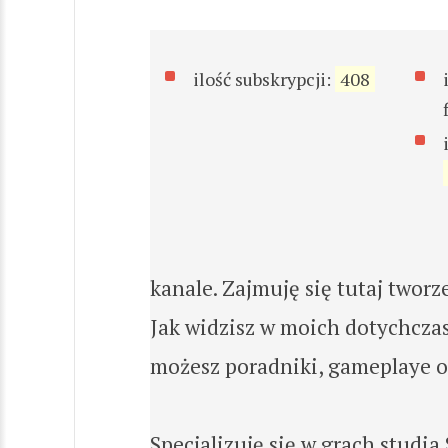
ilość subskrypcji:
408
kanale. Zajmuję się tutaj twor
Jak widzisz w moich dotychcza
możesz poradniki, gameplaye o
Specjalizuję się w grach studia