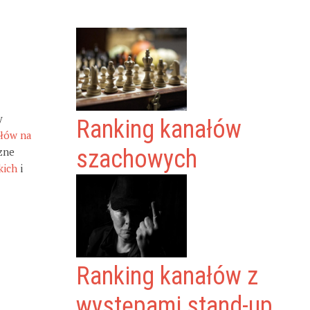
y
Ranking kanałów
ałów na
zne
szachowych
kich
i
Ranking kanałów z
występami stand-up