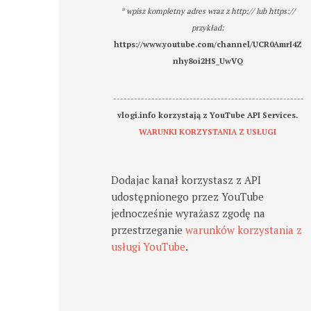
* wpisz kompletny adres wraz z http:// lub https://
przykład:
https://www.youtube.com/channel/UCR0AmrI4Z
nhy8oi2HS_UwVQ
-------------------------------------------------------
vlogi.info korzystają z YouTube API Services.
WARUNKI KORZYSTANIA Z USŁUGI
Dodajac kanał korzystasz z API
udostępnionego przez YouTube
jednocześnie wyrażasz zgodę na
przestrzeganie
warunków korzystania z
usługi YouTube
.