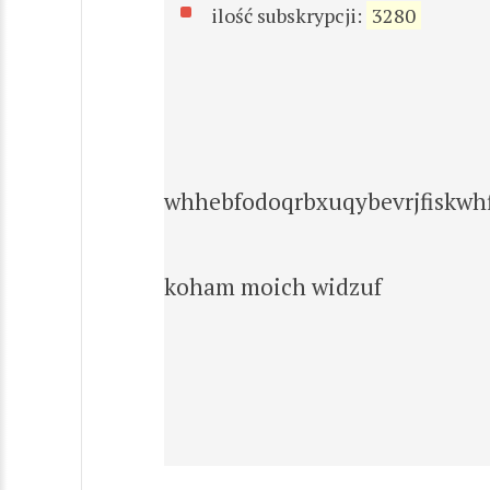
ilość subskrypcji:
3280
whhebfodoqrbxuqybevrjfiskwhf
koham moich widzuf