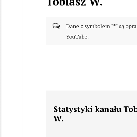
Tobiasz W.
Dane z symbolem "*" są opra
YouTube.
Statystyki kanału To
W.