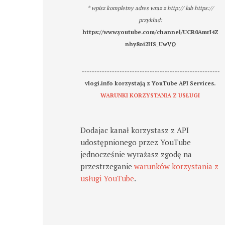
* wpisz kompletny adres wraz z http:// lub https://
przykład:
https://www.youtube.com/channel/UCR0AmrI4Z
nhy8oi2HS_UwVQ
-------------------------------------------------------
vlogi.info korzystają z YouTube API Services.
WARUNKI KORZYSTANIA Z USŁUGI
Dodajac kanał korzystasz z API
udostępnionego przez YouTube
jednocześnie wyrażasz zgodę na
przestrzeganie
warunków korzystania z
usługi YouTube
.