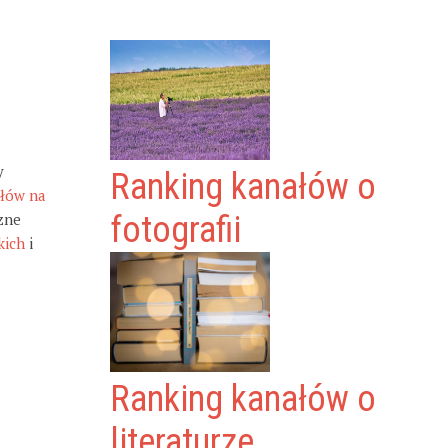
y
Ranking kanałów o
ałów na
zne
fotografii
kich
i
Ranking kanałów o
literaturze