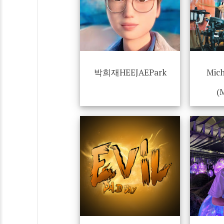
박희재HEEJAEPark
Mich
(