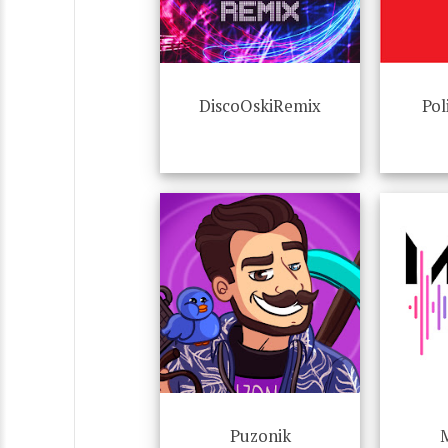
DiscoOskiRemix
Pol
Puzonik
M