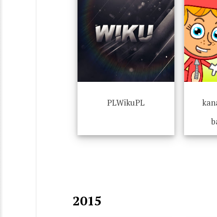
PLWikuPL
kana
b
2015