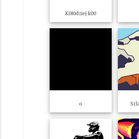
K0ł0dziej k00
o
Szl