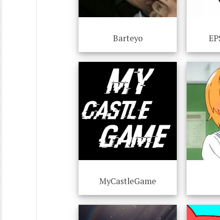
Barteyo
EP
MyCastleGame