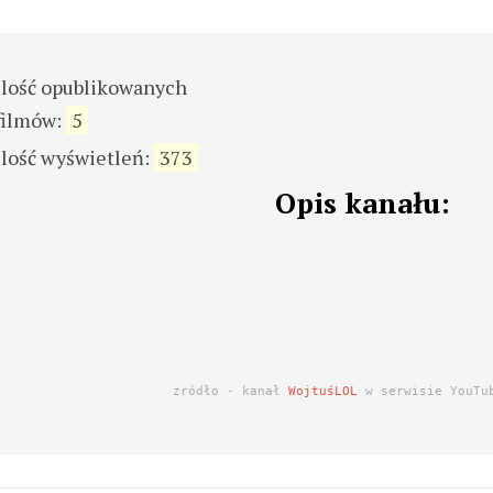
ilość opublikowanych
filmów:
5
ilość wyświetleń:
373
Opis kanału:
zródło - kanał
WojtuśLOL
w serwisie YouTu