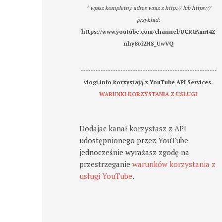
* wpisz kompletny adres wraz z http:// lub https://
przykład:
https://www.youtube.com/channel/UCR0AmrI4Z
nhy8oi2HS_UwVQ
-------------------------------------------------------
vlogi.info korzystają z YouTube API Services.
WARUNKI KORZYSTANIA Z USŁUGI
Dodajac kanał korzystasz z API
udostępnionego przez YouTube
jednocześnie wyrażasz zgodę na
przestrzeganie
warunków korzystania z
usługi YouTube
.