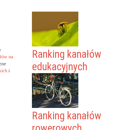
y
Ranking kanałów
ałów na
zne
edukacyjnych
kich
i
Ranking kanałów
rowerowych