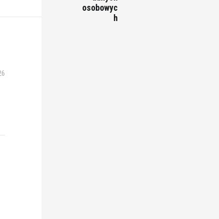
osobowyc
h
26