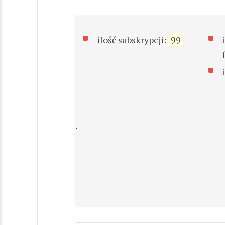
ilość subskrypcji:
99
.