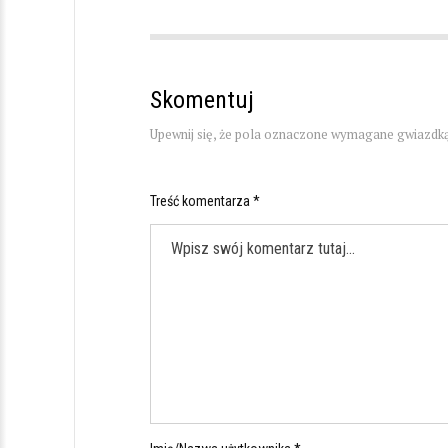
Skomentuj
Upewnij się, że pola oznaczone wymagane gwiazdką
Treść komentarza *