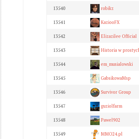
13540
robikz
13541
KaziooFX
13542
Elizazilee Official
13543
Historia w prostyc
13544
em_musialowski
13545
GabsikowaMsp
13546
Survivor Group
13547
guziolfarm
13548
Pawel902
13549
MMO24.pl