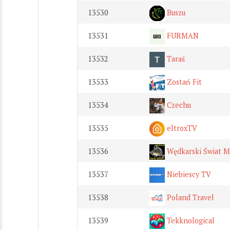
13530
Buszu
13531
FURMAN
13532
Taraś
13533
Zostań Fit
13534
Czechu
13535
eltroxTV
13536
Wędkarski Świat M
13537
Niebiescy TV
13538
Poland Travel
13539
Tekknological