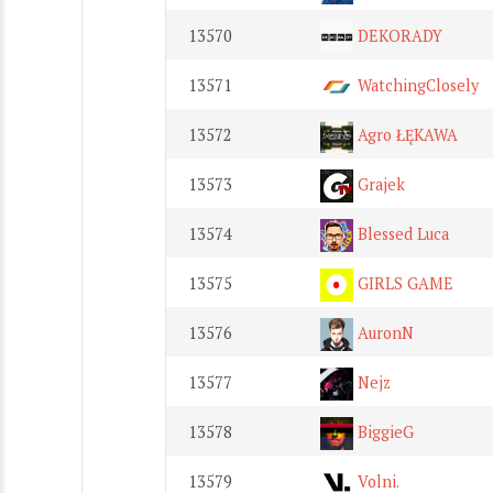
13570
DEKORADY
13571
WatchingClosely
13572
Agro ŁĘKAWA
13573
Grajek
13574
Blessed Luca
13575
GIRLS GAME
13576
AuronN
13577
Nejz
13578
BiggieG
13579
Volni.