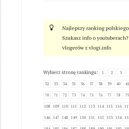
Najlepszy ranking polskiego
Szukasz info o youtuberach? 
vlogerów z vlogi.info
Wybierz stronę rankingu:
1
2
3
32
33
34
35
36
37
38
39
40
4
70
71
72
73
74
75
76
77
78
7
108
109
110
111
112
113
114
115
116
11
146
147
148
149
150
151
152
153
154
15
184
185
186
187
188
189
190
191
192
19