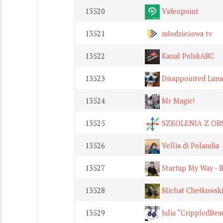
13520
Videopoint
13521
młodzieżowa tv
13522
Kanal PolskABC
13523
Disappointed Luna
13524
Mr Magic!
13525
SZKOLENIA Z OB
13526
Vellia di Polandia
13527
Startup My Way - B
13528
Michał Chełkowski
13529
Julia “CrippledBea