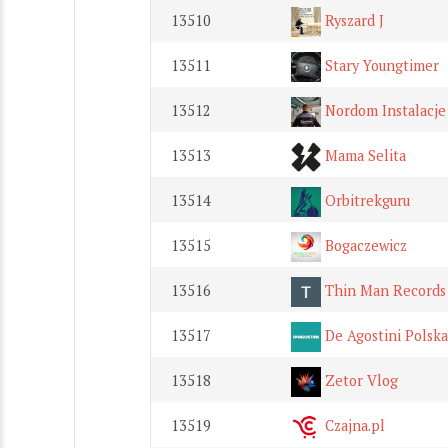
13510
Ryszard J
13511
Stary Youngtimer
13512
Nordom Instalacje
13513
Mama Selita
13514
Orbitrekguru
13515
Bogaczewicz
13516
Thin Man Records
13517
De Agostini Polska
13518
Zetor Vlog
13519
Czajna.pl