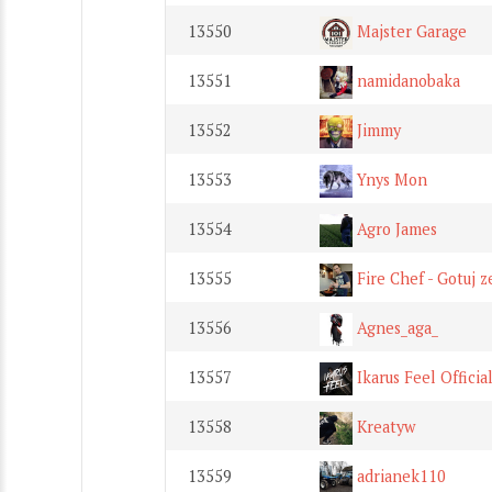
13550
Majster Garage
13551
namidanobaka
13552
Jimmy
13553
Ynys Mon
13554
Agro James
13555
Fire Chef - Gotuj 
13556
Agnes_aga_
13557
Ikarus Feel Officia
13558
Kreatyw
13559
adrianek110