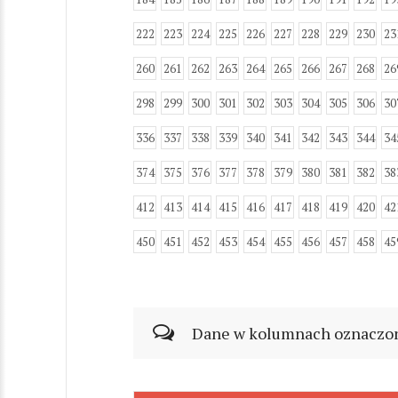
222
223
224
225
226
227
228
229
230
23
260
261
262
263
264
265
266
267
268
26
298
299
300
301
302
303
304
305
306
30
336
337
338
339
340
341
342
343
344
34
374
375
376
377
378
379
380
381
382
38
412
413
414
415
416
417
418
419
420
42
450
451
452
453
454
455
456
457
458
45
Dane w kolumnach oznaczonyc