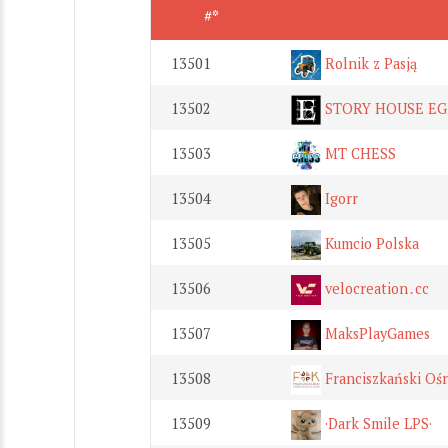
#*
13501
Rolnik z Pasją
13502
STORY HOUSE E
13503
MT CHESS
13504
Igorr
13505
Kumcio Polska
13506
velocreation․cc
13507
MaksPlayGames
13508
Franciszkański Ośr
13509
·Dark Smile LPS·