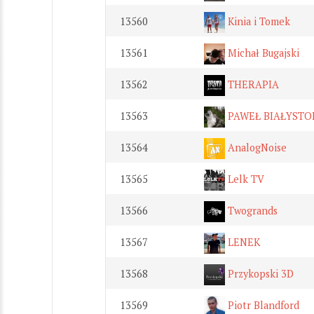
13560
Kinia i Tomek
13561
Michał Bugajski
13562
THERAPIA
13563
PAWEŁ BIAŁYSTOK
13564
AnalogNoise
13565
Lelk TV
13566
Twogrands
13567
LENEK
13568
Przykopski 3D
13569
Piotr Blandford