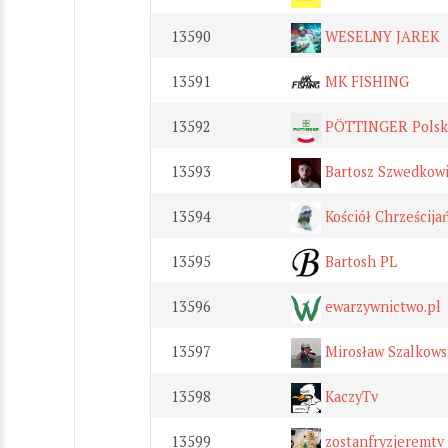
13590
WESELNY JAREK
13591
MK FISHING
13592
PÖTTINGER Polsk
13593
Bartosz Szwedkow
13594
Kościół Chrześcija
13595
Bartosh PL
13596
ewarzywnictwo.pl
13597
Mirosław Szalkows
13598
KaczyTv
13599
zostanfryzjeremtv