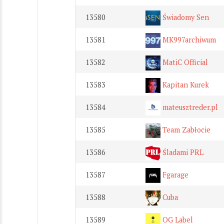
13580
Świadomy Sen
13581
MK997archiwum
13582
MatiC Official
13583
Kapitan Kurek
13584
mateusztreder.pl
13585
Team Zabłocie
13586
Śladami PRL
13587
Fgarage
13588
Cuba
13589
OG Label