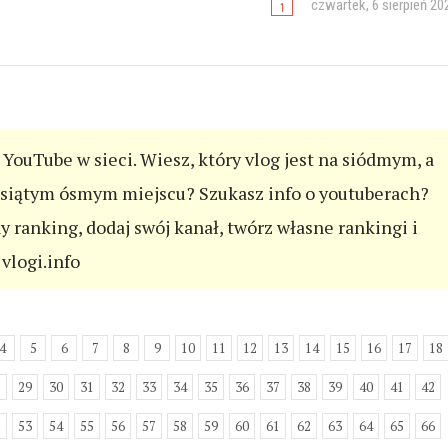
czwartek, 6 sierpień 20
YouTube w sieci. Wiesz, który vlog jest na siódmym, a
esiątym ósmym miejscu? Szukasz info o youtuberach?
ny ranking, dodaj swój kanał, twórz własne rankingi i
vlogi.info
4
5
6
7
8
9
10
11
12
13
14
15
16
17
18
8
29
30
31
32
33
34
35
36
37
38
39
40
41
42
2
53
54
55
56
57
58
59
60
61
62
63
64
65
66