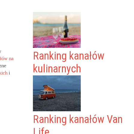
y
Ranking kanałów
ałów na
zne
kulinarnych
kich
i
Ranking kanałów Van
Life