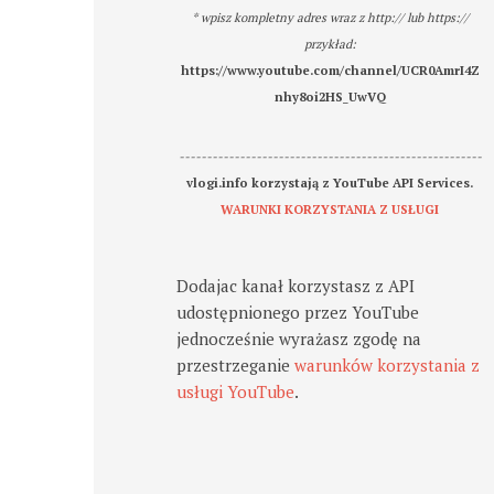
* wpisz kompletny adres wraz z http:// lub https://
przykład:
https://www.youtube.com/channel/UCR0AmrI4Z
nhy8oi2HS_UwVQ
-------------------------------------------------------
vlogi.info korzystają z YouTube API Services.
WARUNKI KORZYSTANIA Z USŁUGI
Dodajac kanał korzystasz z API
udostępnionego przez YouTube
jednocześnie wyrażasz zgodę na
przestrzeganie
warunków korzystania z
usługi YouTube
.