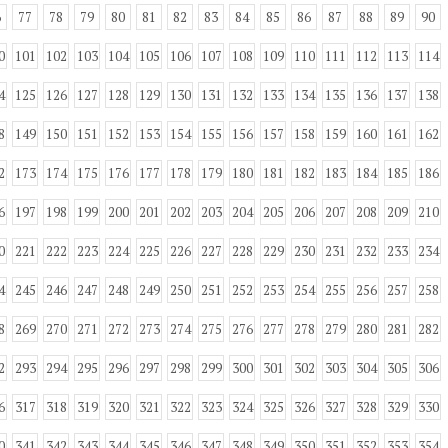
6
77
78
79
80
81
82
83
84
85
86
87
88
89
90
0
101
102
103
104
105
106
107
108
109
110
111
112
113
114
4
125
126
127
128
129
130
131
132
133
134
135
136
137
138
8
149
150
151
152
153
154
155
156
157
158
159
160
161
162
2
173
174
175
176
177
178
179
180
181
182
183
184
185
186
6
197
198
199
200
201
202
203
204
205
206
207
208
209
210
0
221
222
223
224
225
226
227
228
229
230
231
232
233
234
4
245
246
247
248
249
250
251
252
253
254
255
256
257
258
8
269
270
271
272
273
274
275
276
277
278
279
280
281
282
2
293
294
295
296
297
298
299
300
301
302
303
304
305
306
6
317
318
319
320
321
322
323
324
325
326
327
328
329
330
0
341
342
343
344
345
346
347
348
349
350
351
352
353
354