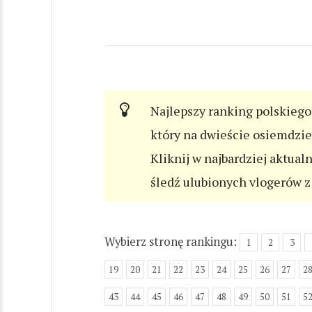
Najlepszy ranking polskiego 
który na dwieście osiemdzi
Kliknij w najbardziej aktual
śledź ulubionych vlogerów z 
Wybierz stronę rankingu:
1
2
3
19
20
21
22
23
24
25
26
27
2
43
44
45
46
47
48
49
50
51
5