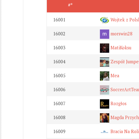
#*
16001
Wojtek z Pols
16002
morswin28
16003
MatiKoksu
16004
Zespół Jumpe
16005
Mea
16006
SoccerArtTe
16007
Rozgłos
16008
Magda Przych
16009
Bracia Na Rol