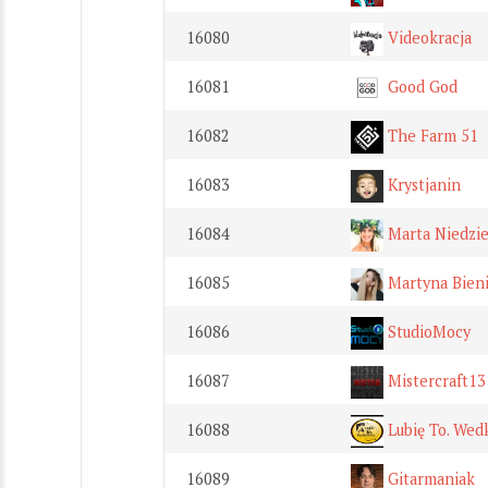
16080
Videokracja
16081
Good God
16082
The Farm 51
16083
Krystjanin
16084
Marta Niedzie
16085
Martyna Bien
16086
StudioMocy
16087
Mistercraft13
16088
Lubię To. Wed
16089
Gitarmaniak