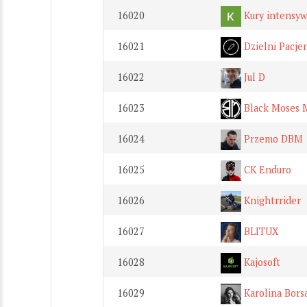
16020
Kury intensyw
16021
Dzielni Pacje
16022
Jul D
16023
Black Moses 
16024
Przemo DBM
16025
CK Enduro
16026
Knightrrider
16027
BLITUX
16028
Kajosoft
16029
Karolina Bors