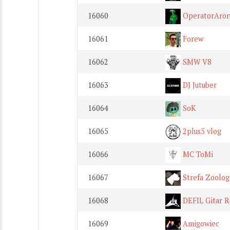
16060
OperatorAro
16061
Forew
16062
SMW V8
16063
DJ Jutuber
16064
SoK
16065
2plus5 vlog
16066
MC ToMi
16067
Strefa Zoolog
16068
DEFIL Gitar 
16069
Amigowiec