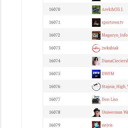
16070
Arek&Oli J.
16071
sportowa.tv
16072
Magazyn_Info
16073
zwkubiak
16074
DianaCiecier
16075
DWFM
16076
Stajnia_High_
16077
Don Liso
16078
Uniwersum Wr
16079
nejvis