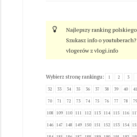
Najlepszy ranking polskiego
Szukasz info o youtuberach? 
vlogerów z vlogi.info
Wybierz stronę rankingu:
1
2
3
32
33
34
35
36
37
38
39
40
4
70
71
72
73
74
75
76
77
78
7
108
109
110
111
112
113
114
115
116
11
146
147
148
149
150
151
152
153
154
15
184
185
186
187
188
189
190
191
192
19