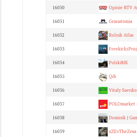
16030
Opinie RTV 
16031
Granatomia
16032
Rolnik Atlas
16033
FreekickzPro
16034
PolskiMK
16035
Qdi
16036
Vitaly Saenko
16037
POLOmarket -
16038
Dominik | Gam
16039
xZEvTheZeus