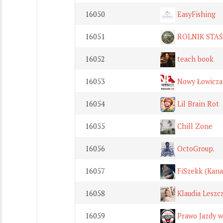
16050
EasyFishing
16051
ROLNIK STAŚ
16052
teach book
16053
Nowy Łowicza
16054
Lil Brain Rot
16055
Chill Zone
16056
OctoGroup.
16057
FiSzekk (Kana
16058
Klaudia Leszc
16059
Prawo Jazdy w