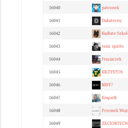
16040
patronek
16041
Dukatovny
16042
Kudłate Szkol
16043
toxic spirits
16044
Fruziaczek
16045
KRZYSTOS
16046
NIFF7
16047
KrupieR
16048
Przemek Woj
16049
ZECIORTECH