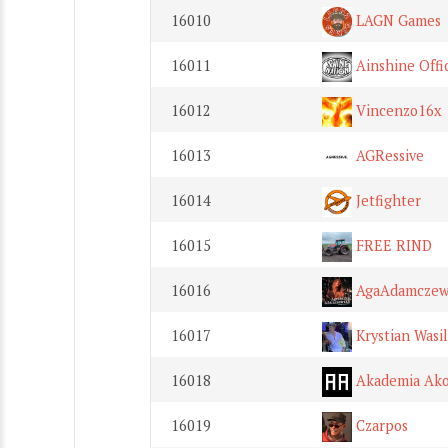
16010
LAGN Games
16011
Ainshine Offic
16012
Vincenzo16x
16013
AGRessive
16014
Jetfighter
16015
FREE RIND
16016
AgaAdamczew
16017
Krystian Wasi
16018
Akademia Ako
16019
Czarpos