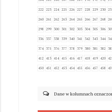
222
223
224
225
226
227
228
229
230
23
260
261
262
263
264
265
266
267
268
26
298
299
300
301
302
303
304
305
306
30
336
337
338
339
340
341
342
343
344
34
374
375
376
377
378
379
380
381
382
38
412
413
414
415
416
417
418
419
420
42
450
451
452
453
454
455
456
457
458
45
Dane w kolumnach oznaczonyc