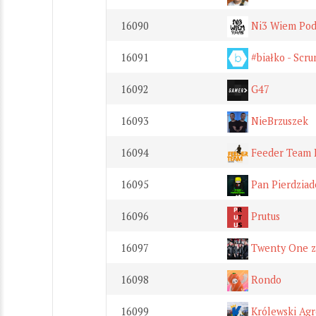
16090
Ni3 Wiem Pod
16091
#białko - Scr
16092
G47
16093
NieBrzuszek
16094
Feeder Team 
16095
Pan Pierdziad
16096
Prutus
16097
Twenty One z
16098
Rondo
16099
Królewski Ag