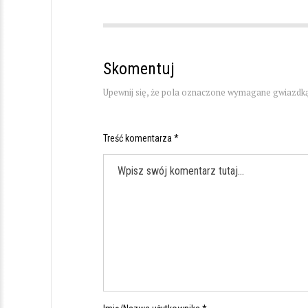
Skomentuj
Upewnij się, że pola oznaczone wymagane gwiazdką
Treść komentarza *