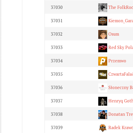
37030
The FolkRoc
37031
Kiemon_Gar
37032
Osum
37033
Red Sky Pol
37034
Przemwo
37035
CzwartaFal
37036
Słoneczny B
37037
Henryq Goth
37038
Donatan Tre
37039
Radek Krawc