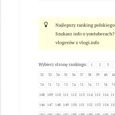
Najlepszy ranking polskiego
Szukasz info o youtuberach? 
vlogerów z vlogi.info
Wybierz stronę rankingu:
1
2
3
32
33
34
35
36
37
38
39
40
4
70
71
72
73
74
75
76
77
78
7
108
109
110
111
112
113
114
115
116
11
146
147
148
149
150
151
152
153
154
15
184
185
186
187
188
189
190
191
192
19