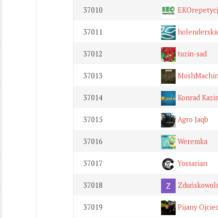
37010
EKOrepetyc
37011
holenderski
37012
tuzin-sad
37013
MoshMachin
37014
Konrad Kazi
37015
Agro Jaqb
37016
Weremka
37017
Yossarian
37018
Zduńskowols
37019
Pijany Ojcie