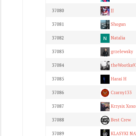
37080
JJ
37081
Shogun
37082
Natalia
37083
grzelewsky
37084
theWootka9
37085
Haraś H
37086
Czarny133
37087
Krzysix Xox
37088
Best Crew
37089
KLASYKI N