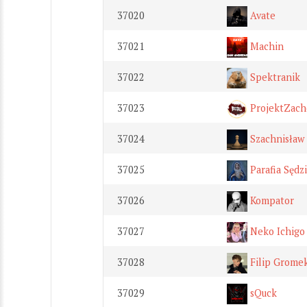
37020
Avate
37021
Machin
37022
Spektranik
37023
ProjektZach
37024
Szachnisław
37025
Parafia Sędz
37026
Kompator
37027
Neko Ichigo
37028
Filip Grome
37029
sQuck