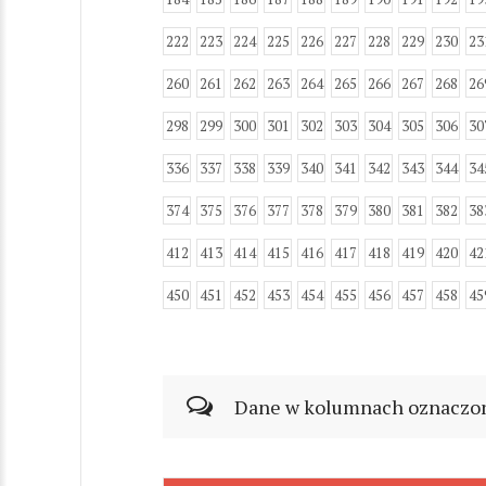
222
223
224
225
226
227
228
229
230
23
260
261
262
263
264
265
266
267
268
26
298
299
300
301
302
303
304
305
306
30
336
337
338
339
340
341
342
343
344
34
374
375
376
377
378
379
380
381
382
38
412
413
414
415
416
417
418
419
420
42
450
451
452
453
454
455
456
457
458
45
Dane w kolumnach oznaczonyc