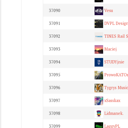
37090
Vesu
37091
DVPL Desig
37092
TINES Rail 
37093
Maciej
37094
STUDYjnie
37095
ProwoKATO
37096
Tygrys Music
37097
xSasskax
37098
Lidmanek.
37099
LaggyPL