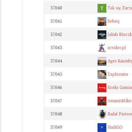
37040
Tak się Zacz
37041
Sebeq
37042
Jakub Kłocz
37043
xcrider.pl
37044
Agro Kaszub
37045
Exploruins
37046
Kroks Gami
37047
AssasinMiko
37048
Rafał Piotro
37049
HudiGO