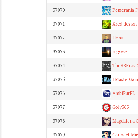
37070
Pomerania F
37071
Xred design
37072
Heniu
37073
nigsyzz
37074
TheBBRcast
37075
1MasterGam
37076
AmbiPurPL
37077
Goly363
37078
Magdalena C
37079
Connect Mus