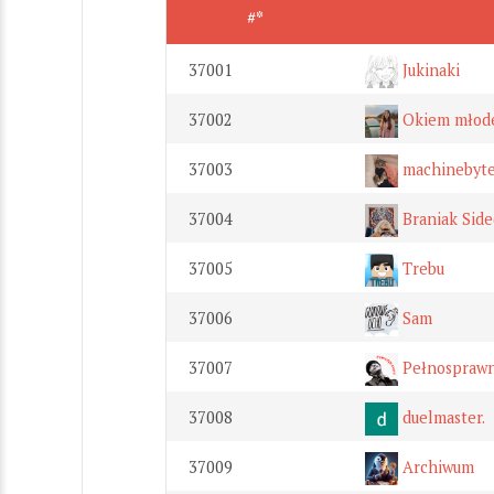
#*
37001
Jukinaki
37002
Okiem młode
37003
machinebyt
37004
Braniak Side
37005
Trebu
37006
Sam
37007
Pełnosprawn
37008
duelmaster.
37009
Archiwum