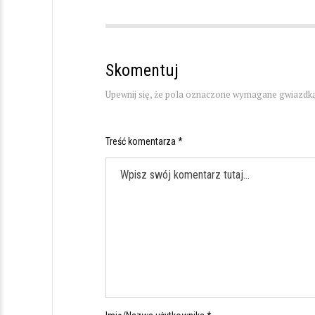
Skomentuj
Upewnij się, że pola oznaczone wymagane gwiazdką
Treść komentarza *