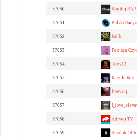
37050
Stanlej RAP
37051
Polski Budy
37052
Fafik
37053
Feniksa Czyt
37054
Tony12
37055
Kaneki Ken
37056
heevsiq
37057
I_love_eleva
37058
Adryan TV
37059
Smolak Offic