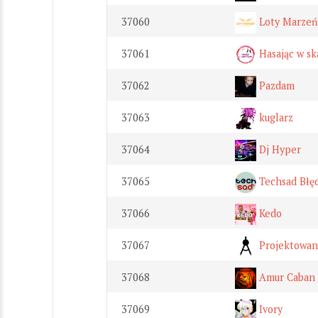
37060
Loty Marzeń 
37061
Hasając w s
37062
Pazdam
37063
kuglarz
37064
Dj Hyper
37065
Techsad Błę
37066
Kedo
37067
Projektowan
37068
Amur Caban 
37069
Ivory