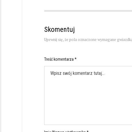
Skomentuj
Upewnij się, że pola oznaczone wymagane gwiazdką
Treść komentarza *