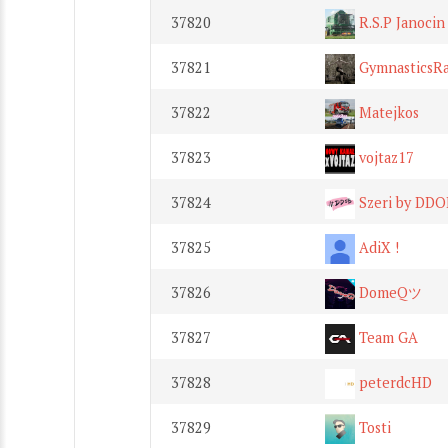
37820
R.S.P Janocin
37821
GymnasticsR
37822
Matejkos
37823
vojtaz17
37824
Szeri by DDO
37825
AdiX !
37826
DomeQツ
37827
Team GA
37828
peterdcHD
37829
Tosti