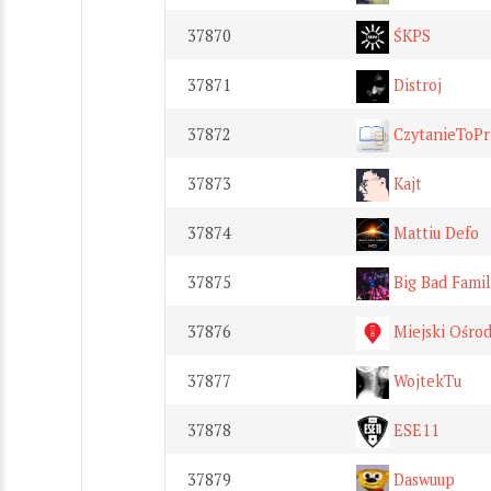
37870
ŚKPS
37871
Distroj
37872
CzytanieToPr
37873
Kajt
37874
Mattiu Defo
37875
Big Bad Famil
37876
Miejski Ośrod
37877
WojtekTu
37878
ESE11
37879
Daswuup