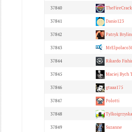
37840
TheFireCrack
37841
Danio123
37842
Patryk Brylin
37843
MrElpolaco3
37844
Rikardo Fish
37845
Maciej Bych
37846
gtaaa175
37847
Polotti
37848
Tylkoigrzyska
37849
Suzanne