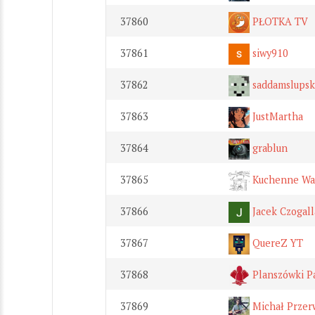
37860
PŁOTKA TV
37861
siwy910
37862
saddamslupsk
37863
JustMartha
37864
grablun
37865
Kuchenne War
37866
Jacek Czogall
37867
QuereZ YT
37868
Planszówki P
37869
Michał Przer