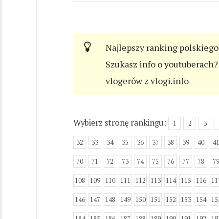
Najlepszy ranking polskiego
Szukasz info o youtuberach? 
vlogerów z vlogi.info
Wybierz stronę rankingu:
1
2
3
32
33
34
35
36
37
38
39
40
4
70
71
72
73
74
75
76
77
78
7
108
109
110
111
112
113
114
115
116
11
146
147
148
149
150
151
152
153
154
15
184
185
186
187
188
189
190
191
192
19