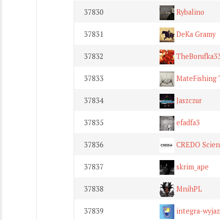
37830
Rybalino
37831
DeKa Gramy
37832
TheBorufka3
37833
MateFishing
37834
Jaszczur
37835
efadfa3
37836
CREDO Scien
37837
skrim_ape
37838
MnihPL
37839
integra-wyjaz