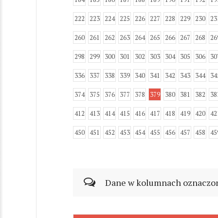
222
223
224
225
226
227
228
229
230
23
260
261
262
263
264
265
266
267
268
26
298
299
300
301
302
303
304
305
306
30
336
337
338
339
340
341
342
343
344
34
374
375
376
377
378
379
380
381
382
38
412
413
414
415
416
417
418
419
420
42
450
451
452
453
454
455
456
457
458
45
Dane w kolumnach oznaczonyc