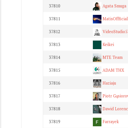
37810
Agata Smuga
37811
MatisOffficial
37812
VideoStudio5
37813
Keikei
37814
MTE Team
37815
ADAM THX
37816
Haziaju
37817
Piotr Gąsioro
37818
Dawid Lorenc
37819
Farrayek