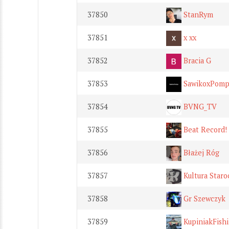
37850
StanRym
37851
x xx
37852
Bracia G
37853
SawikoxPomp
37854
BVNG_TV
37855
Beat Record!
37856
Błażej Róg
37857
Kultura Staro
37858
Gr Szewczyk
37859
KupiniakFish