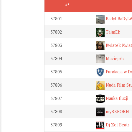
#*
37801
Badyl BaDyLi
37802
TajmEk
37803
Kwiatek Kwia
37804
Maciejr6s
37805
Fundacja w D
37806
Nuda Film St
37807
Nauka Iluzji
37808
myREBORN
37809
Dj Zel Beats