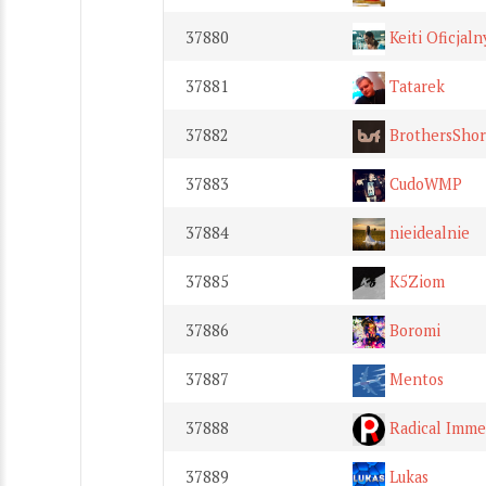
37880
Keiti Oficjaln
37881
Tatarek
37882
BrothersShor
37883
CudoWMP
37884
nieidealnie
37885
K5Ziom
37886
Boromi
37887
Mentos
37888
Radical Imme
37889
Lukas