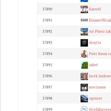
37890
KayreH
37891
KlimusOfficia
37892
Air Photo Lub
37893
sknytzs
37894
Piotr Kania 
37895
żabeł
37896
Jacek Jankow
37897
uroczyarus
37898
egonzet
37899
StrefaKierow