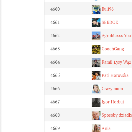
4660
Buli96
4661
SEEDOK
4662
AgroMaxxx You
4663
GoochGang
4664
Kamil Łysy Wąż 
4665
Pati Horovska
4666
Crazy mom
4667
Igor Herbut
4668
Sposoby dziadk
4669
Ania