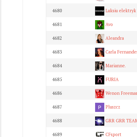
4680
Luksiu elektryk
4681
Avo
4682
Aleandra
4683
Carla Fernande
4684
Marianne.
4685
FURIA
4686
Wenon Freema
4687
Pluszcz
4688
GRR GRR TEA
4689
CFsport