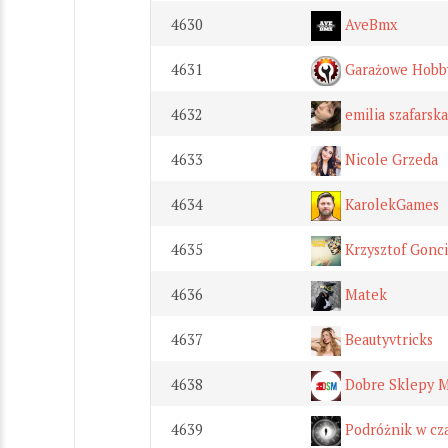
4630
AveBmx
4631
Garażowe Hobb
4632
emilia szafarska
4633
Nicole Grzeda
4634
KarolekGames
4635
Krzysztof Gonci
4636
Matek
4637
Beautyvtricks
4638
Dobre Sklepy 
4639
Podróżnik w cza