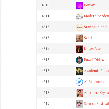
4610
Poniax
4611
Modern Academ
4612
Stan skupienia.
4613
Szeli
4614
Nexos Live
4615
Paweł Diduszko
4616
Akademia Feed
4617
AI Explorers
4618
Adrianna Krysi
4619
Sunrise Festiva