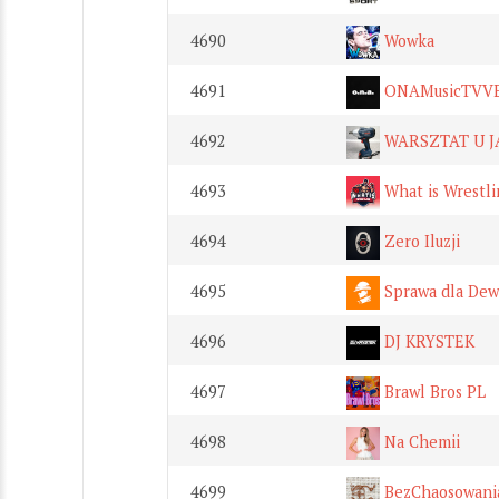
4690
Wowka
4691
ONAMusicTVV
4692
WARSZTAT U J
4693
What is Wrestli
4694
Zero Iluzji
4695
Sprawa dla Dew
4696
DJ KRYSTEK
4697
Brawl Bros PL
4698
Na Chemii
4699
BezChaosowani