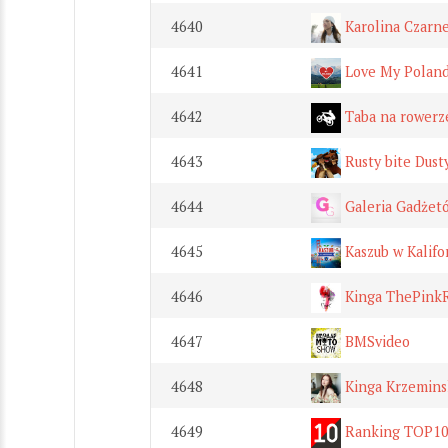
4640
Karolina Czarne
4641
Love My Poland
4642
Taba na rowerz
4643
Rusty bite Dust
4644
Galeria Gadżet
4645
Kaszub w Kalifor
4646
Kinga ThePink
4647
BMSvideo
4648
Kinga Krzemins
4649
Ranking TOP1