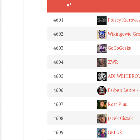
#*
4601
Polscy Kierowc
4602
Wikingowie Gr
4603
GoGoGosku
4604
ZWR
4605
ADI WEJHERO
4606
Farben Lehre - O
4607
Rost Plus
4608
Jacek Ciszak
4609
GELUŚ