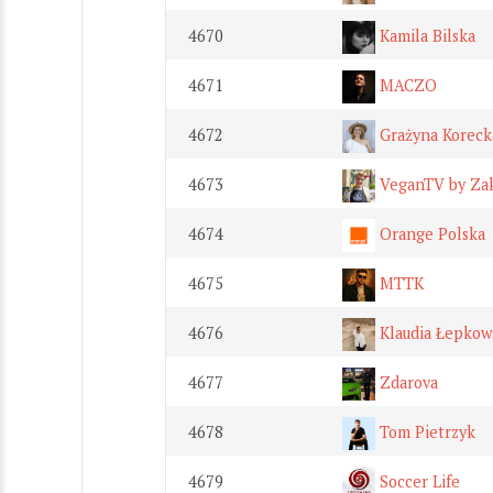
4670
Kamila Bilska
4671
MACZO
4672
Grażyna Koreck
4673
VeganTV by Zak
4674
Orange Polska
4675
MTTK
4676
Klaudia Łepkow
4677
Zdarova
4678
Tom Pietrzyk
4679
Soccer Life