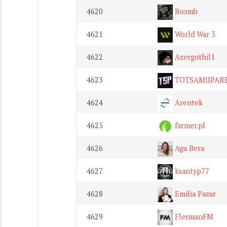
4620
Roxmb
4621
World War 3
4622
Azergothil1
4623
TOTSAMIIPARE
4624
Arentek
4625
farmer.pl
4626
Aga Bera
4627
ksantyp77
4628
Emilia Pazur
4629
FlermanFM