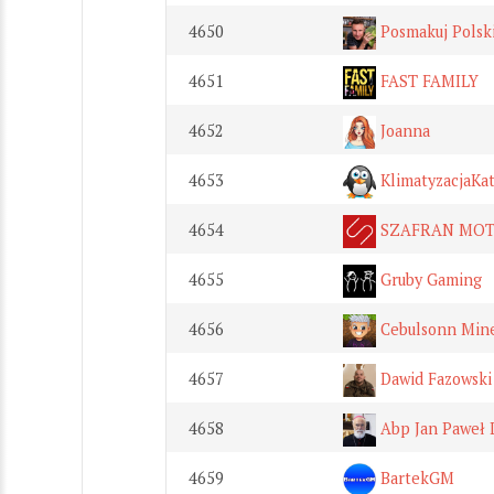
4650
Posmakuj Polsk
4651
FAST FAMILY
4652
Joanna
4653
KlimatyzacjaKat
4654
SZAFRAN MOT
4655
Gruby Gaming
4656
Cebulsonn Mine
4657
Dawid Fazowski
4658
Abp Jan Paweł 
4659
BartekGM