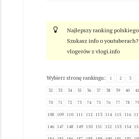
Najlepszy ranking polskiego
Szukasz info o youtuberach? 
vlogerów z vlogi.info
Wybierz stronę rankingu:
1
2
3
32
33
34
35
36
37
38
39
40
4
70
71
72
73
74
75
76
77
78
7
108
109
110
111
112
113
114
115
116
11
146
147
148
149
150
151
152
153
154
15
184
185
186
187
188
189
190
191
192
19