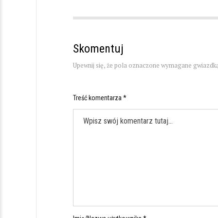
Skomentuj
Upewnij się, że pola oznaczone wymagane gwiazdką
Treść komentarza *