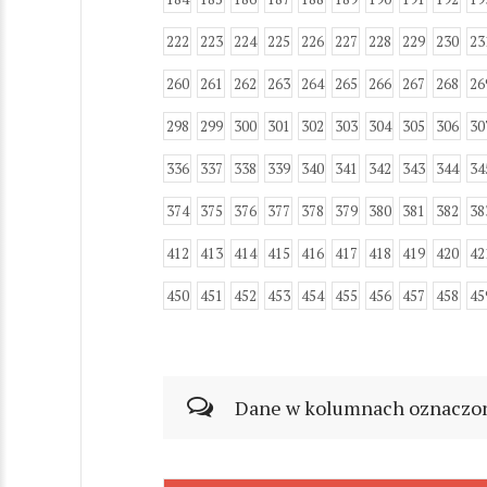
222
223
224
225
226
227
228
229
230
23
260
261
262
263
264
265
266
267
268
26
298
299
300
301
302
303
304
305
306
30
336
337
338
339
340
341
342
343
344
34
374
375
376
377
378
379
380
381
382
38
412
413
414
415
416
417
418
419
420
42
450
451
452
453
454
455
456
457
458
45
Dane w kolumnach oznaczonyc