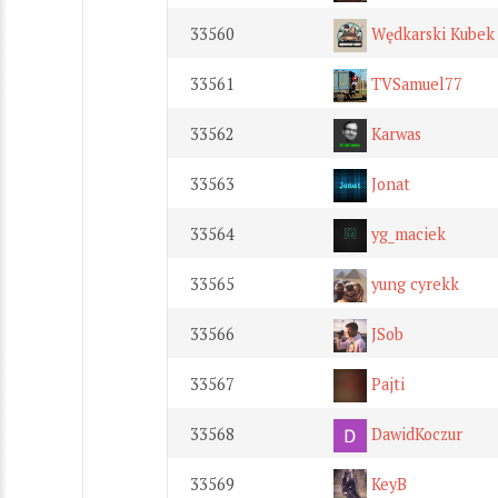
33560
Wędkarski Kubek
33561
TVSamuel77
33562
Karwas
33563
Jonat
33564
yg_maciek
33565
yung cyrekk
33566
JSob
33567
Pajti
33568
DawidKoczur
33569
KeyB