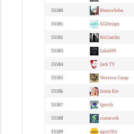
33580
MasterSeba
33581
XGDesign
33582
MrCiastku
33583
LukaS99
33584
Jack TV
33585
Western Camp
33586
Sonia Kru
33587
Igorrls
33588
szaraczek
33589
agroOSA