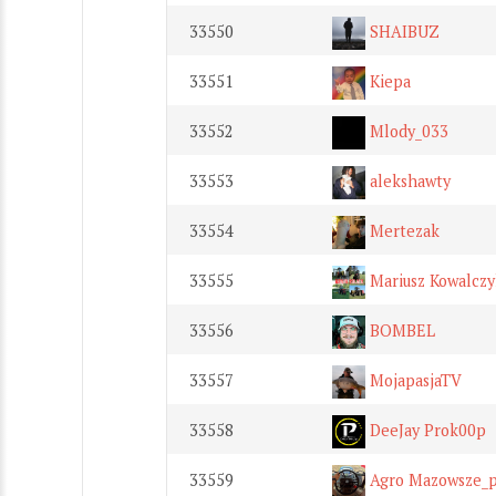
33550
SHAIBUZ
33551
Kiepa
33552
Mlody_033
33553
alekshawty
33554
Mertezak
33555
Mariusz Kowalczy
33556
BOMBEL
33557
MojapasjaTV
33558
DeeJay Prok00p
33559
Agro Mazowsze_p