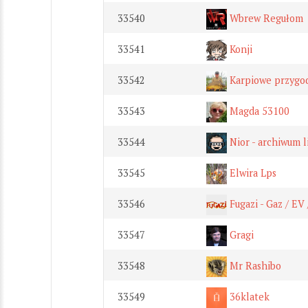
33540
Wbrew Regułom
33541
Konji
33542
Karpiowe przygod
33543
Magda 53100
33544
Nior - archiwum 
33545
Elwira Lps
33546
Fugazi - Gaz / EV
33547
Gragi
33548
Mr Rashibo
33549
36klatek