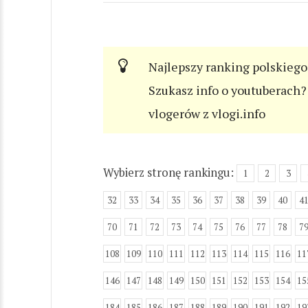
Najlepszy ranking polskiego
Szukasz info o youtuberach? 
vlogerów z vlogi.info
Wybierz stronę rankingu:
1
2
3
32
33
34
35
36
37
38
39
40
4
70
71
72
73
74
75
76
77
78
7
108
109
110
111
112
113
114
115
116
11
146
147
148
149
150
151
152
153
154
15
184
185
186
187
188
189
190
191
192
19