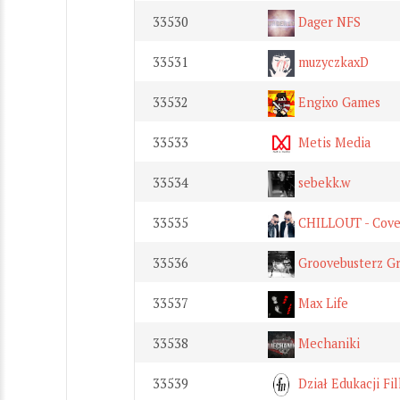
33530
Dager NFS
33531
muzyczkaxD
33532
Engixo Games
33533
Metis Media
33534
sebekk.w
33535
CHILLOUT - Cove
33536
Groovebusterz Gr
33537
Max Life
33538
Mechaniki
33539
Dział Edukacji Fi