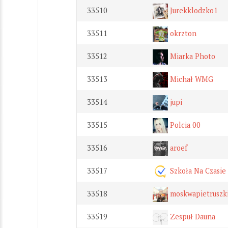
33510
Jurekklodzko1
33511
okrzton
33512
Miarka Photo
33513
Michał WMG
33514
jupi
33515
Polcia 00
33516
aroef
33517
Szkoła Na Czasie
33518
moskwapietruszk
33519
Zespuł Dauna