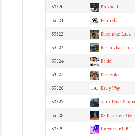
33520
Prospect
33521
Filu Yaki
33522
Eugeniusz Lupa -
33523
Beskidzka Galeri
33524
Bajda!
33525
Duszenka
33526
Early Way
33527
Agro Team Słupia
33528
Ka Er Osiem Gje
33529
Horseradish BK