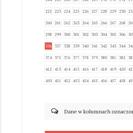
222
223
224
225
226
227
228
229
230
23
260
261
262
263
264
265
266
267
268
26
298
299
300
301
302
303
304
305
306
30
336
337
338
339
340
341
342
343
344
34
374
375
376
377
378
379
380
381
382
38
412
413
414
415
416
417
418
419
420
42
450
451
452
453
454
455
456
457
458
45
Dane w kolumnach oznaczonyc