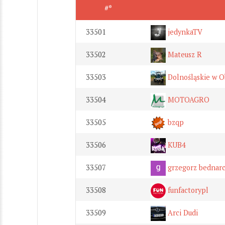
#*
33501
jedynkaTV
33502
Mateusz R
33503
Dolnośląskie w O
33504
MOTOAGRO
33505
bzqp
33506
KUB4
33507
grzegorz bednar
33508
funfactorypl
33509
Arci Dudi