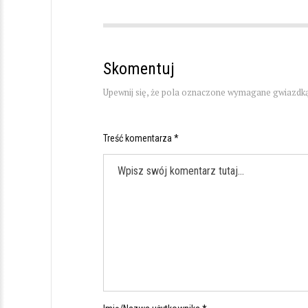
Skomentuj
Upewnij się, że pola oznaczone wymagane gwiazdką
Treść komentarza *