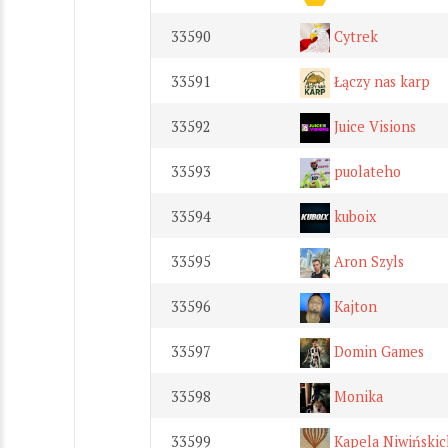
33590
Cytrek
33591
Łączy nas karp
33592
Juice Visions
33593
puolateho
33594
kuboix
33595
Aron Szyls
33596
Kajton
33597
Domin Games
33598
Monika
33599
Kapela Niwińskic