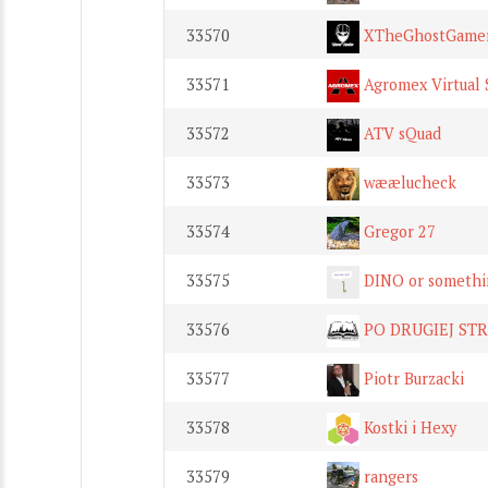
33570
XTheGhostGame
33571
Agromex Virtual 
33572
ATV sQuad
33573
wæælucheck
33574
Gregor 27
33575
DINO or somethi
33576
PO DRUGIEJ STRO
33577
Piotr Burzacki
33578
Kostki i Hexy
33579
rangers