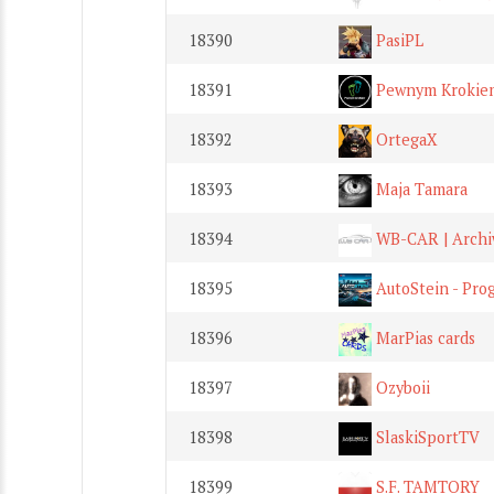
18390
PasiPL
18391
Pewnym Krokie
18392
OrtegaX
18393
Maja Tamara
18394
WB-CAR | Archi
18395
AutoStein - Pro
18396
MarPias cards
18397
Ozyboii
18398
SlaskiSportTV
18399
S.F. TAMTORY