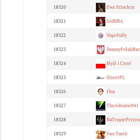
18320
Ewa Szlachcic
18321
SABINA
18322
VapeFully
18323
DumnyPolakNacj
18324
Myśl i Czyn!
18325
SizeerPL
18326
Flux
18327
TheAdriano941
18328
NaTropiePrzyro
18329
Fan-Tastic