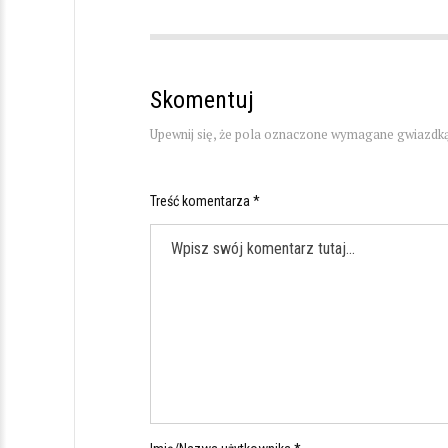
Skomentuj
Upewnij się, że pola oznaczone wymagane gwiazdką
Treść komentarza *