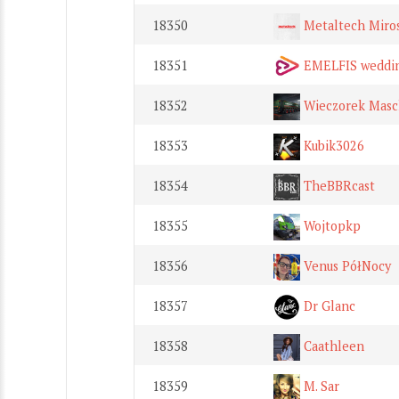
18350
Metaltech Miros
18351
EMELFIS weddi
18352
Wieczorek Masc
18353
Kubik3026
18354
TheBBRcast
18355
Wojtopkp
18356
Venus PółNocy
18357
Dr Glanc
18358
Caathleen
18359
M. Sar