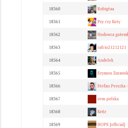
18360
Robigtaa
18361
Psy czy Koty
18362
Hodowca gołem
18363
rafcio21212121
18364
Andelek
18365
Szymon Żurawsk
18366
Stefan Perszka 
18367
ovm polska
18368
Kefir
18369
HOPE [official]