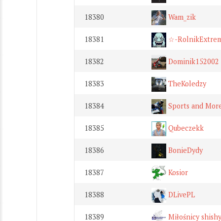
18380
Wam_zik
18381
☆-RolnikExtre
18382
Dominik152002
18383
TheKoledzy
18384
Sports and Mor
18385
Qubeczekk
18386
BonieDydy
18387
Kosior
18388
DLivePL
18389
Miłośnicy shish