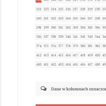
222
223
224
225
226
227
228
229
230
23
260
261
262
263
264
265
266
267
268
26
298
299
300
301
302
303
304
305
306
30
336
337
338
339
340
341
342
343
344
34
374
375
376
377
378
379
380
381
382
38
412
413
414
415
416
417
418
419
420
42
450
451
452
453
454
455
456
457
458
45
Dane w kolumnach oznaczonyc