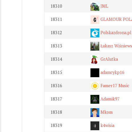
18310
JML
18311
GLAMOUR POL
18312
Polskazdrona.pl
18313
Łukasz Wiśniews
18314
GrAlutka
18315
adamcykp16
18316
Famer17 Music
18317
Adamik97
18318
Mkom
18319
k4wisia