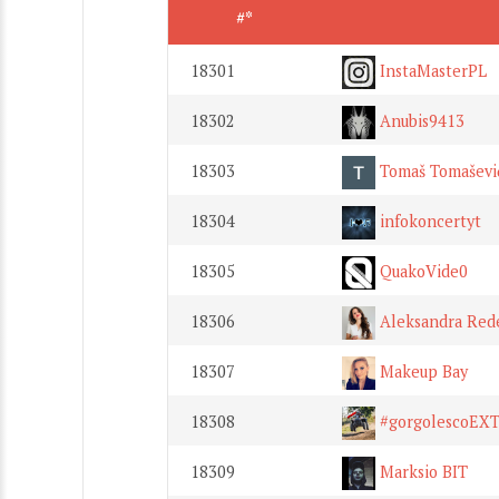
#*
18301
InstaMasterPL
18302
Anubis9413
18303
Tomaš Tomaševi
18304
infokoncertyt
18305
QuakoVide0
18306
Aleksandra Red
18307
Makeup Bay
18308
#gorgolescoEX
18309
Marksio BIT