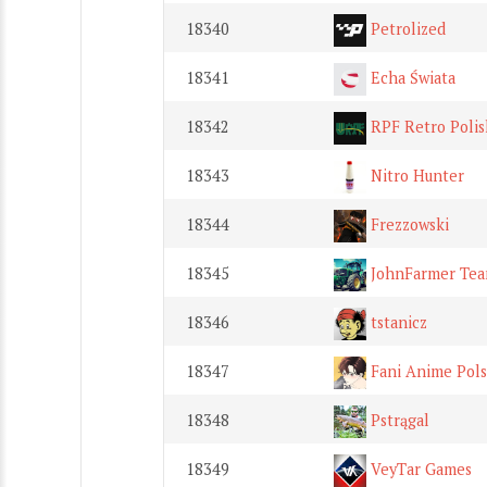
18340
Petrolized
18341
Echa Świata
18342
RPF Retro Polis
18343
Nitro Hunter
18344
Frezzowski
18345
JohnFarmer Te
18346
tstanicz
18347
Fani Anime Pol
18348
Pstrągal
18349
VeyTar Games