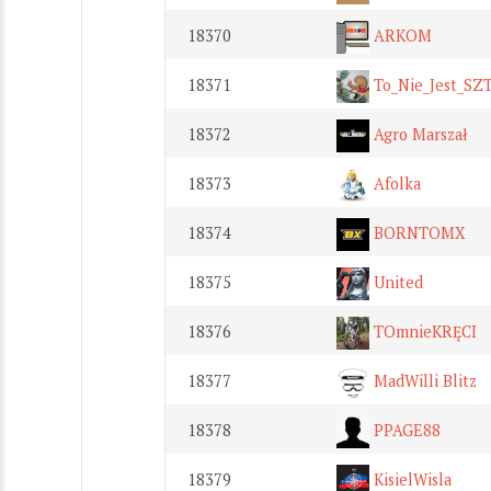
18370
ARKOM
18371
To_Nie_Jest_SZ
18372
Agro Marszał
18373
Afolka
18374
BORNTOMX
18375
United
18376
TOmnieKRĘCI
18377
MadWilli Blitz
18378
PPAGE88
18379
KisielWisla