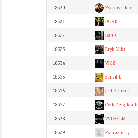
18330
Zwinny Okoń
18331
DORK
18332
Dar0s
18333
Eryk Mika
18334
VICZ
18335
zonziPL
18336
Just A Prank
18337
Cyrk Deriglasoff
18338
WILHELM
18339
Podróżniccy