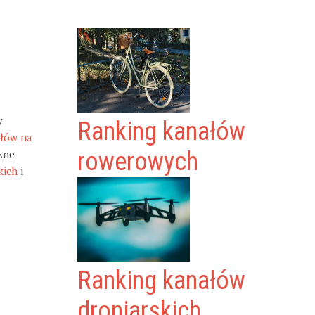
y
Ranking kanałów
ałów na
zne
rowerowych
kich
i
Ranking kanałów
droniarskich