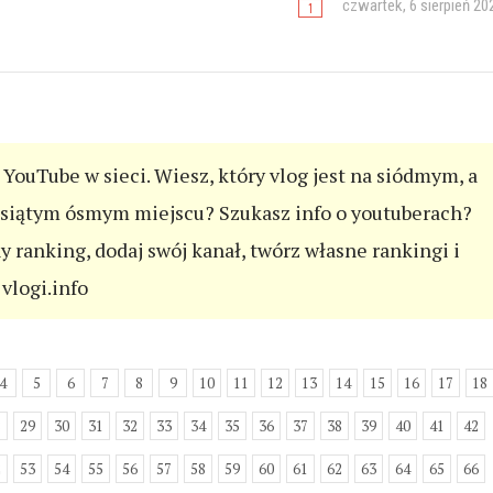
czwartek, 6 sierpień 20
YouTube w sieci. Wiesz, który vlog jest na siódmym, a
esiątym ósmym miejscu? Szukasz info o youtuberach?
ny ranking, dodaj swój kanał, twórz własne rankingi i
vlogi.info
4
5
6
7
8
9
10
11
12
13
14
15
16
17
18
8
29
30
31
32
33
34
35
36
37
38
39
40
41
42
2
53
54
55
56
57
58
59
60
61
62
63
64
65
66