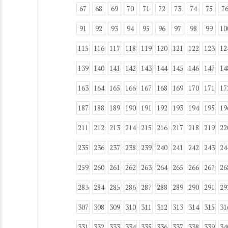
67
68
69
70
71
72
73
74
75
7
91
92
93
94
95
96
97
98
99
10
115
116
117
118
119
120
121
122
123
12
139
140
141
142
143
144
145
146
147
14
163
164
165
166
167
168
169
170
171
17
187
188
189
190
191
192
193
194
195
19
211
212
213
214
215
216
217
218
219
22
235
236
237
238
239
240
241
242
243
24
259
260
261
262
263
264
265
266
267
26
283
284
285
286
287
288
289
290
291
29
307
308
309
310
311
312
313
314
315
31
331
332
333
334
335
336
337
338
339
34