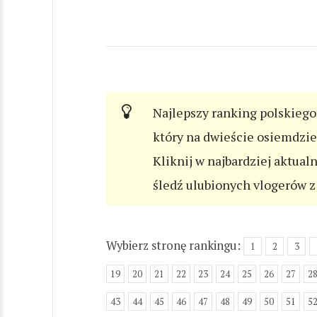
Najlepszy ranking polskiego 
który na dwieście osiemdzi
Kliknij w najbardziej aktual
śledź ulubionych vlogerów z 
Wybierz stronę rankingu:
1
2
3
19
20
21
22
23
24
25
26
27
2
43
44
45
46
47
48
49
50
51
5