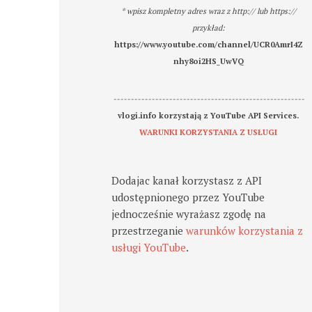
* wpisz kompletny adres wraz z http:// lub https://
przykład:
https://www.youtube.com/channel/UCR0AmrI4Z
nhy8oi2HS_UwVQ
-------------------------------------------------------
vlogi.info korzystają z YouTube API Services.
WARUNKI KORZYSTANIA Z USŁUGI
Dodajac kanał korzystasz z API
udostępnionego przez YouTube
jednocześnie wyrażasz zgodę na
przestrzeganie
warunków korzystania z
usługi YouTube
.