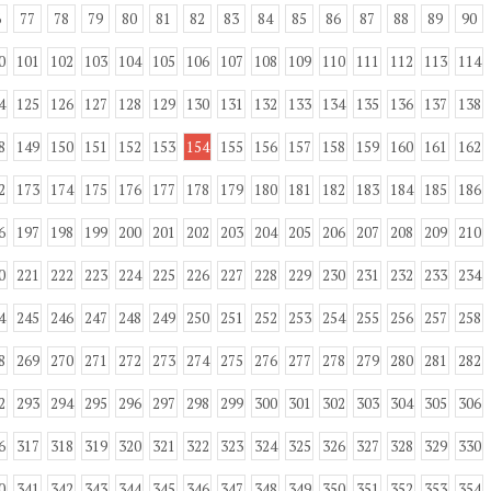
6
77
78
79
80
81
82
83
84
85
86
87
88
89
90
0
101
102
103
104
105
106
107
108
109
110
111
112
113
114
4
125
126
127
128
129
130
131
132
133
134
135
136
137
138
8
149
150
151
152
153
154
155
156
157
158
159
160
161
162
2
173
174
175
176
177
178
179
180
181
182
183
184
185
186
6
197
198
199
200
201
202
203
204
205
206
207
208
209
210
0
221
222
223
224
225
226
227
228
229
230
231
232
233
234
4
245
246
247
248
249
250
251
252
253
254
255
256
257
258
8
269
270
271
272
273
274
275
276
277
278
279
280
281
282
2
293
294
295
296
297
298
299
300
301
302
303
304
305
306
6
317
318
319
320
321
322
323
324
325
326
327
328
329
330
0
341
342
343
344
345
346
347
348
349
350
351
352
353
354