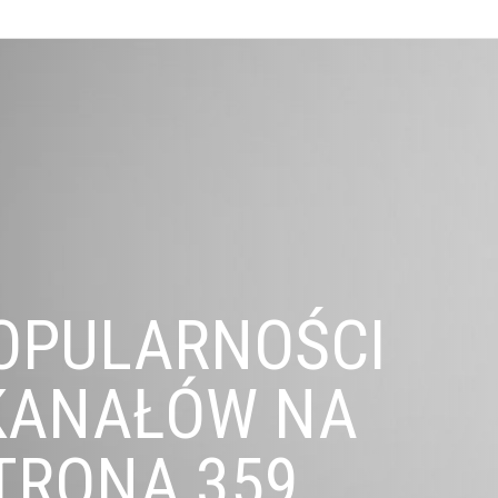
OPULARNOŚCI
KANAŁÓW NA
TRONA 359