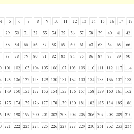
4
5
6
7
8
9
10
11
12
13
14
15
16
17
18
8
29
30
31
32
33
34
35
36
37
38
39
40
41
42
2
53
54
55
56
57
58
59
60
61
62
63
64
65
66
6
77
78
79
80
81
82
83
84
85
86
87
88
89
90
0
101
102
103
104
105
106
107
108
109
110
111
112
113
114
4
125
126
127
128
129
130
131
132
133
134
135
136
137
138
8
149
150
151
152
153
154
155
156
157
158
159
160
161
162
2
173
174
175
176
177
178
179
180
181
182
183
184
185
186
6
197
198
199
200
201
202
203
204
205
206
207
208
209
210
0
221
222
223
224
225
226
227
228
229
230
231
232
233
234