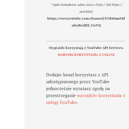
* wpisz kompletny adres wraz z http:// lub https://
przykład:
https://www.youtube.com/channel/UCR0AmrI4Z
nhy8oi2HS_UwVQ
-------------------------------------------------------
vlogi.info korzystają z YouTube API Services.
WARUNKI KORZYSTANIA Z USŁUGI
Dodajac kanał korzystasz z API
udostępnionego przez YouTube
jednocześnie wyrażasz zgodę na
przestrzeganie
warunków korzystania z
usługi YouTube
.