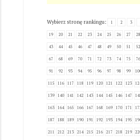
Wybierz stronę rankingu:
1
2
3
19
20
21
22
23
24
25
26
27
2
43
44
45
46
47
48
49
50
51
5
67
68
69
70
71
72
73
74
75
7
91
92
93
94
95
96
97
98
99
10
115
116
117
118
119
120
121
122
123
12
139
140
141
142
143
144
145
146
147
14
163
164
165
166
167
168
169
170
171
17
187
188
189
190
191
192
193
194
195
19
211
212
213
214
215
216
217
218
219
22