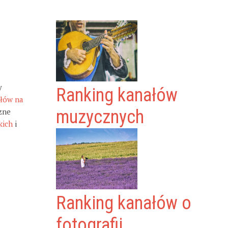
y
Ranking kanałów
ałów na
zne
muzycznych
kich
i
Ranking kanałów o
fotografii