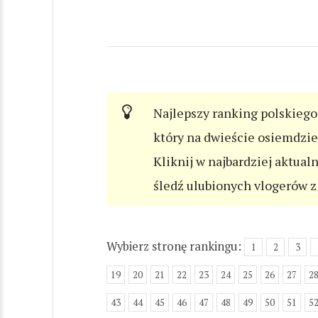
Najlepszy ranking polskiego 
który na dwieście osiemdzi
Kliknij w najbardziej aktual
śledź ulubionych vlogerów z 
Wybierz stronę rankingu:
1
2
3
19
20
21
22
23
24
25
26
27
2
43
44
45
46
47
48
49
50
51
5