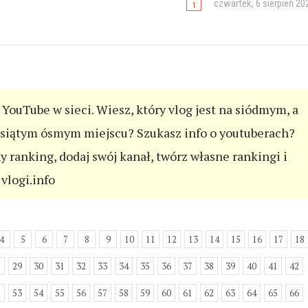
czwartek, 6 sierpień 20
YouTube w sieci. Wiesz, który vlog jest na siódmym, a
esiątym ósmym miejscu? Szukasz info o youtuberach?
ny ranking, dodaj swój kanał, twórz własne rankingi i
vlogi.info
4
5
6
7
8
9
10
11
12
13
14
15
16
17
18
8
29
30
31
32
33
34
35
36
37
38
39
40
41
42
2
53
54
55
56
57
58
59
60
61
62
63
64
65
66