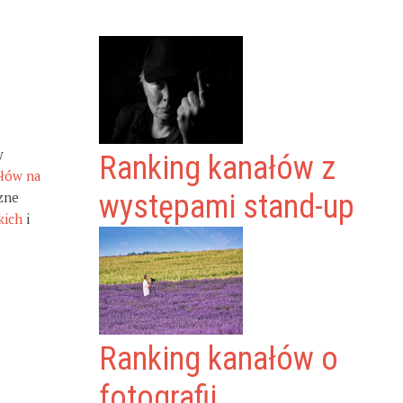
y
Ranking kanałów z
ałów na
zne
występami stand-up
kich
i
Ranking kanałów o
fotografii