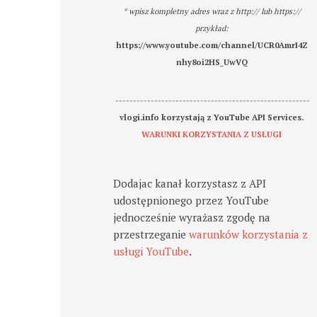
* wpisz kompletny adres wraz z http:// lub https://
przykład:
https://www.youtube.com/channel/UCR0AmrI4Z
nhy8oi2HS_UwVQ
-------------------------------------------------------
vlogi.info korzystają z YouTube API Services.
WARUNKI KORZYSTANIA Z USŁUGI
Dodajac kanał korzystasz z API
udostępnionego przez YouTube
jednocześnie wyrażasz zgodę na
przestrzeganie
warunków korzystania z
usługi YouTube
.