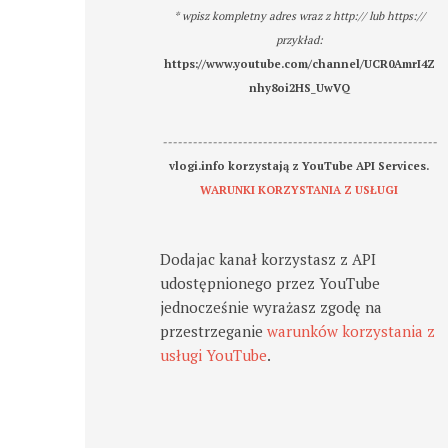
* wpisz kompletny adres wraz z http:// lub https://
przykład:
https://www.youtube.com/channel/UCR0AmrI4Z
nhy8oi2HS_UwVQ
-------------------------------------------------------
vlogi.info korzystają z YouTube API Services.
WARUNKI KORZYSTANIA Z USŁUGI
Dodajac kanał korzystasz z API
udostępnionego przez YouTube
jednocześnie wyrażasz zgodę na
przestrzeganie
warunków korzystania z
usługi YouTube
.