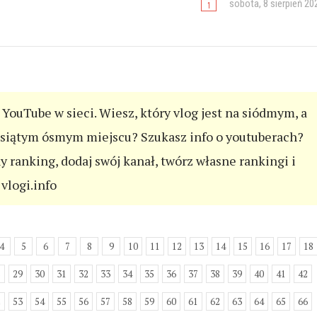
sobota, 8 sierpień 20
YouTube w sieci. Wiesz, który vlog jest na siódmym, a
esiątym ósmym miejscu? Szukasz info o youtuberach?
ny ranking, dodaj swój kanał, twórz własne rankingi i
vlogi.info
4
5
6
7
8
9
10
11
12
13
14
15
16
17
18
8
29
30
31
32
33
34
35
36
37
38
39
40
41
42
2
53
54
55
56
57
58
59
60
61
62
63
64
65
66