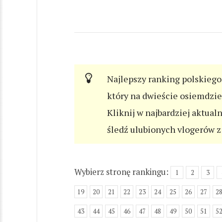
Najlepszy ranking polskiego 
który na dwieście osiemdzi
Kliknij w najbardziej aktual
śledź ulubionych vlogerów z 
Wybierz stronę rankingu:
1
2
3
19
20
21
22
23
24
25
26
27
2
43
44
45
46
47
48
49
50
51
5