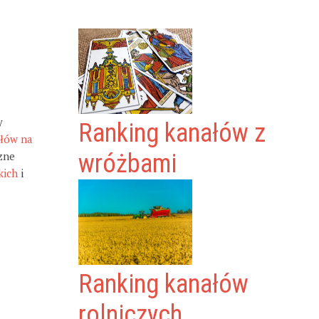
y
Ranking kanałów z
ałów na
zne
wróżbami
kich
i
Ranking kanałów
rolniczych