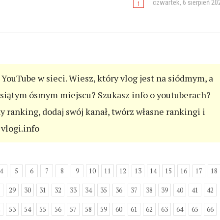
czwartek, 6 sierpień 20
YouTube w sieci. Wiesz, który vlog jest na siódmym, a
esiątym ósmym miejscu? Szukasz info o youtuberach?
ny ranking, dodaj swój kanał, twórz własne rankingi i
vlogi.info
4
5
6
7
8
9
10
11
12
13
14
15
16
17
18
8
29
30
31
32
33
34
35
36
37
38
39
40
41
42
2
53
54
55
56
57
58
59
60
61
62
63
64
65
66