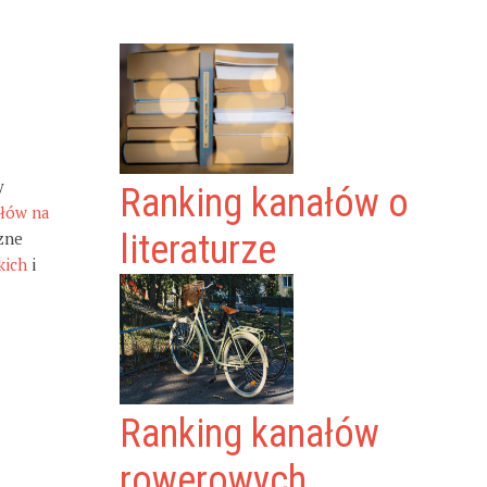
y
Ranking kanałów o
ałów na
zne
literaturze
kich
i
Ranking kanałów
rowerowych