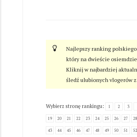
Najlepszy ranking polskiego 
który na dwieście osiemdzi
Kliknij w najbardziej aktual
śledź ulubionych vlogerów z 
Wybierz stronę rankingu:
1
2
3
19
20
21
22
23
24
25
26
27
2
43
44
45
46
47
48
49
50
51
5