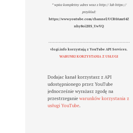
* wpisz kompletny adres wraz z http:// lub https://
przykład:
https://www.youtube.com/channel/UCR0AmrI4Z
nhy8oi2HS_UwVQ
-------------------------------------------------------
vlogi.info korzystają z YouTube API Services.
WARUNKI KORZYSTANIA Z USŁUGI
Dodajac kanał korzystasz z API
udostępnionego przez YouTube
jednocześnie wyrażasz zgodę na
przestrzeganie
warunków korzystania z
usługi YouTube
.