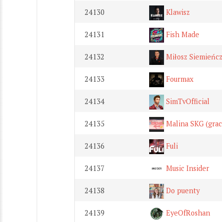
24130
Klawisz
24131
Fish Made
24132
Miłosz Siemieńc
24133
Fourmax
24134
SimTvOfficial
24135
Malina SKG (grac
24136
Fuli
24137
Music Insider
24138
Do puenty
24139
EyeOfRoshan