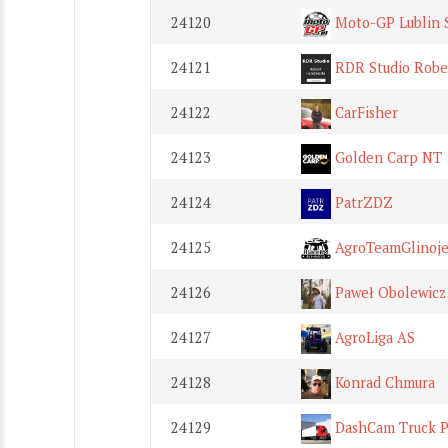
24120
Moto-GP Lublin S
24121
RDR Studio Rober
24122
CarFisher
24123
Golden Carp NT
24124
PatrZDZ
24125
AgroTeamGlinoj
24126
Paweł Obolewicz 
24127
AgroLiga AS
24128
Konrad Chmura
24129
DashCam Truck P