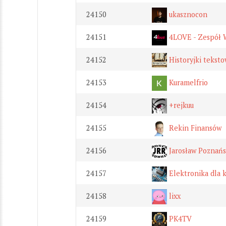
24150
ukasznocon
24151
4LOVE - Zespół 
24152
Historyjki tekst
24153
Kuramelfrio
24154
+rejkuu
24155
Rekin Finansów
24156
Jarosław Poznańs
24157
Elektronika dla 
24158
lixx
24159
PK4TV