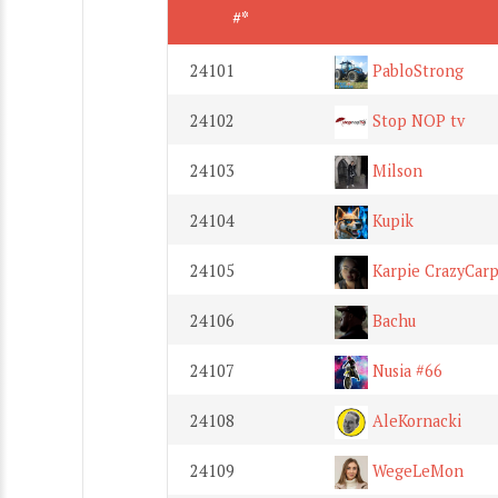
#*
24101
PabloStrong
24102
Stop NOP tv
24103
Milson
24104
Kupik
24105
Karpie CrazyCar
24106
Bachu
24107
Nusia #66
24108
AleKornacki
24109
WegeLeMon