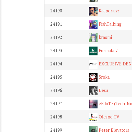
24190
Kacperiusz
24191
FishTalking
24192
kraomi
24193
Formuła 7
24194
EXCLUSIVE DEN
24195
Sroka
24196
Desu
24197
eFdoTe (Tech-No
24198
Olesno TV
24199
Peter Elevators