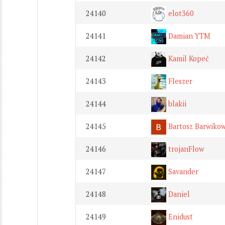
24140
elot360
24141
Damian YTM
24142
Kamil Kopeć
24143
Fleszer
24144
blakii
24145
Bartosz Barwikow
24146
trojanFlow
24147
Savander
24148
Daniel
24149
Enidust