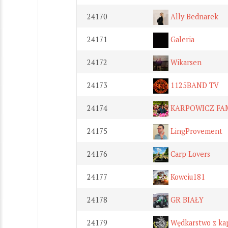
24170
Ally Bednarek
24171
Galeria
24172
Wikarsen
24173
1125BAND TV
24174
KARPOWICZ FAM
24175
LingProvement
24176
Carp Lovers
24177
Kowciu181
24178
GR BIAŁY
24179
Wędkarstwo z ka