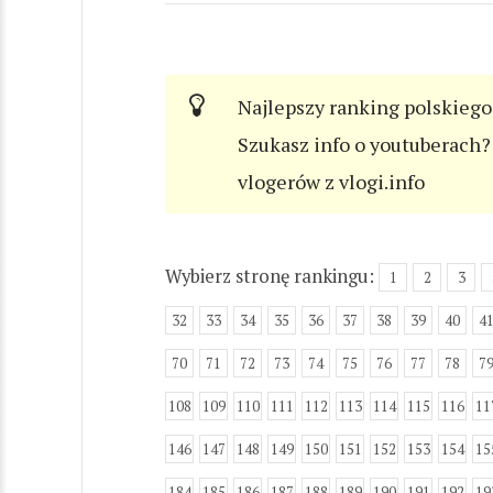
Najlepszy ranking polskiego
Szukasz info o youtuberach? 
vlogerów z vlogi.info
Wybierz stronę rankingu:
1
2
3
32
33
34
35
36
37
38
39
40
4
70
71
72
73
74
75
76
77
78
7
108
109
110
111
112
113
114
115
116
11
146
147
148
149
150
151
152
153
154
15
184
185
186
187
188
189
190
191
192
19