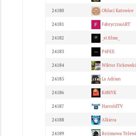
24180
Oblaci Katowice
24181
FabrycznaART
24182
_st.films_
24183
P4FEE
24184
Wiktor Fickowski
24185
Ls Adrian
24186
K4MYK
24187
HarroldTV
24188
Alkiera
24189
Reżimowa Telewi