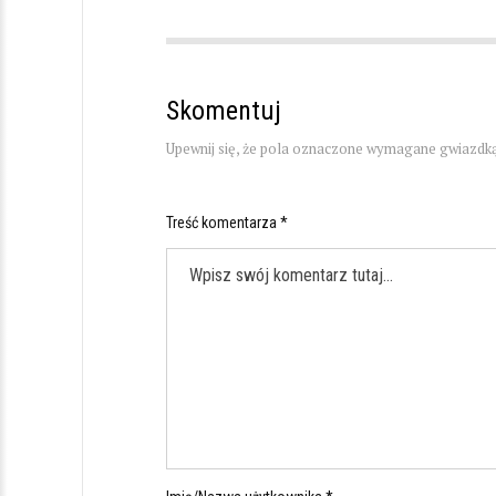
Skomentuj
Upewnij się, że pola oznaczone wymagane gwiazdką
Treść komentarza *