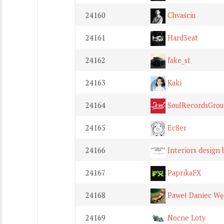
24160
Chvaściu
24161
Hard3eat
24162
fake_st
24163
Kaki
24164
SoulRecordsGro
24165
Ec8er
24166
Interiors design 
24167
PaprikaFX
24168
Paweł Daniec Wę
24169
Nocne Loty