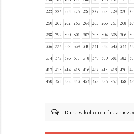
222
223
224
225
226
227
228
229
230
23
260
261
262
263
264
265
266
267
268
26
298
299
300
301
302
303
304
305
306
30
336
337
338
339
340
341
342
343
344
34
374
375
376
377
378
379
380
381
382
38
412
413
414
415
416
417
418
419
420
42
450
451
452
453
454
455
456
457
458
45
Dane w kolumnach oznaczonyc