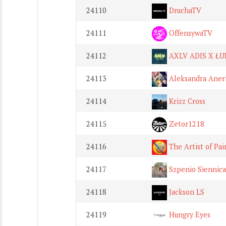
24110
DruchaTV
24111
OffensywaTV
24112
AXLV ADIS X ŁU
24113
Aleksandra Aner
24114
Krizz Cross
24115
Zetor1218
24116
The Artist of Pai
24117
Szpenio Siennica
24118
Jackson LS
24119
Hungry Eyes