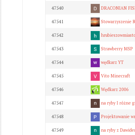
47540
DRACONIAN FIS
47541
Stowarzyszenie 
47542
hrubieszowmiast
47543
Strawberry MSP
47544
wędkarz YT
47545
Vito Minecraft
47546
Wędkarz 2006
47547
na ryby I różne g
47548
Projektowanie wn
47549
na ryby z Dawide