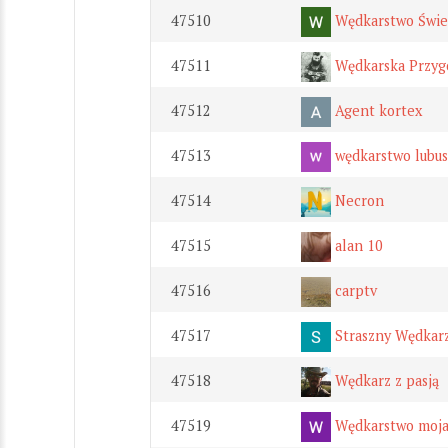
47510
Wędkarstwo Świe
47511
Wędkarska Przyg
47512
Agent kortex
47513
wędkarstwo lubus
47514
Necron
47515
alan 10
47516
carptv
47517
Straszny Wędkar
47518
Wędkarz z pasją
47519
Wędkarstwo moja