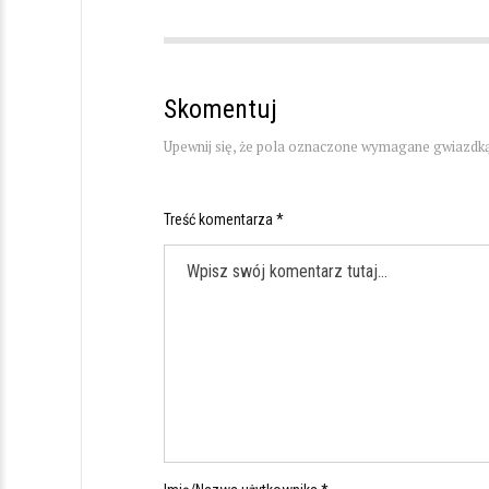
Skomentuj
Upewnij się, że pola oznaczone wymagane gwiazdką
Treść komentarza *