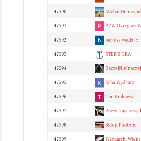
47590
Michał Dobrzyńs
47591
PZW Okręg we W
47592
bartosz wędkuje
47593
STER'S GRA
47594
RaczejNieInaczej
47595
Kuba Wędkarz
47596
The Krakowist
47597
Początkujący węd
47598
Sklep Pontony
47599
Wędkarski Wiepr