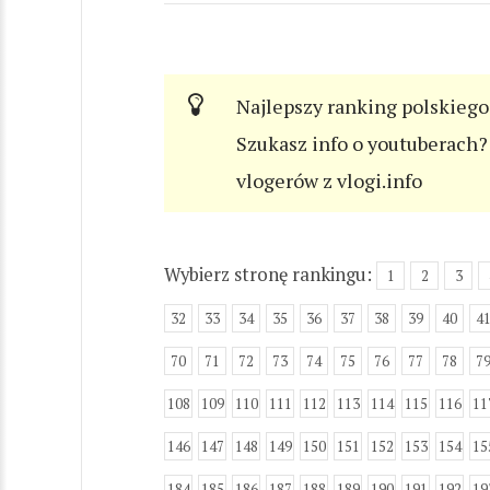
Najlepszy ranking polskiego
Szukasz info o youtuberach? 
vlogerów z vlogi.info
Wybierz stronę rankingu:
1
2
3
32
33
34
35
36
37
38
39
40
4
70
71
72
73
74
75
76
77
78
7
108
109
110
111
112
113
114
115
116
11
146
147
148
149
150
151
152
153
154
15
184
185
186
187
188
189
190
191
192
19