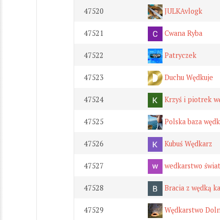
47520
JULKAvlogk
47521
Cwana Ryba
47522
Patryczek
47523
Duchu Wędkuje
47524
Krzyś i piotrek 
47525
Polska baza wędk
47526
Kubuś Wędkarz
47527
wedkarstwo świa
47528
Bracia z wędką ka
47529
Wędkarstwo Doln