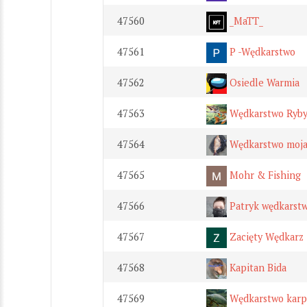
47560
_MaTT_
47561
P -Wędkarstwo
47562
Osiedle Warmia
47563
Wędkarstwo Ryb
47564
Wędkarstwo moja
47565
Mohr & Fishing
47566
Patryk wędkarst
47567
Zacięty Wędkarz
47568
Kapitan Bida
47569
Wędkarstwo karp