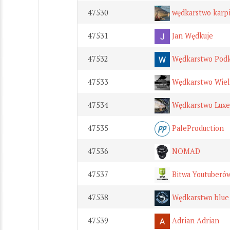
47530
wędkarstwo karp
47531
Jan Wędkuje
47532
Wędkarstwo Podk
47533
Wędkarstwo Wiel
47534
Wędkarstwo Lux
47535
PaleProduction
47536
NOMAD
47537
Bitwa Youtuberó
47538
Wędkarstwo blue
47539
Adrian Adrian