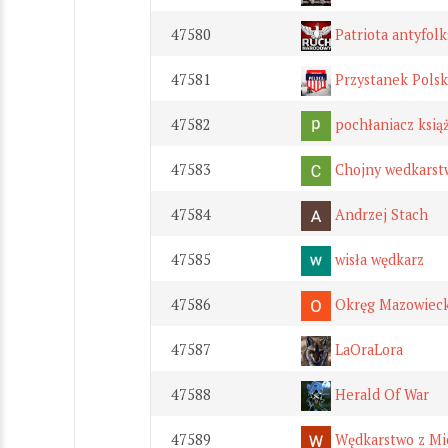
47580
Patriota antyfolk
47581
Przystanek Polsk
47582
pochłaniacz ksią
47583
Chojny wedkarst
47584
Andrzej Stach
47585
wisła wędkarz
47586
Okręg Mazowiec
47587
LaOraLora
47588
Herald Of War
47589
Wędkarstwo z M