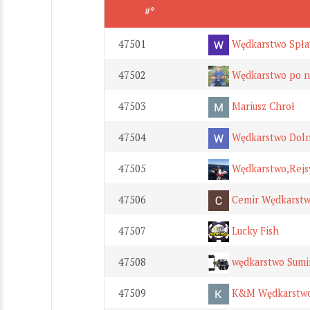
#*
47501
Wędkarstwo Spł
47502
Wędkarstwo po 
47503
Mariusz Chroł
47504
Wędkarstwo Doln
47505
Wędkarstwo,Rejsy
47506
Cemir Wędkarst
47507
Lucky Fish
47508
wędkarstwo Sumin
47509
K&M Wędkarstwo