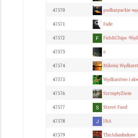
47570
podkarpackie wę
47571
Fade
47572
Fish&Chips -Węd
47573
o
47574
Mikołaj Wędkars
47575
Wędkarstwo i akw
47576
SzczupłyZiom
47577
Street Food
47578
J&A
47579
TheAdambukow