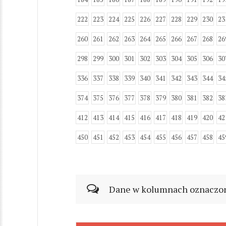
222
223
224
225
226
227
228
229
230
23
260
261
262
263
264
265
266
267
268
26
298
299
300
301
302
303
304
305
306
30
336
337
338
339
340
341
342
343
344
34
374
375
376
377
378
379
380
381
382
38
412
413
414
415
416
417
418
419
420
42
450
451
452
453
454
455
456
457
458
45
Dane w kolumnach oznaczonyc