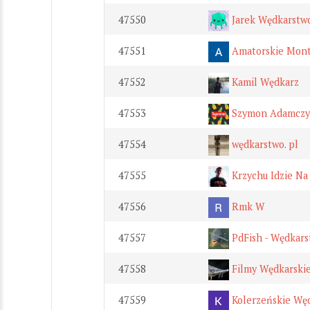
47550
Jarek Wędkarstwo
47551
Amatorskie Mon
47552
Kamil Wędkarz
47553
Szymon Adamczy
47554
wędkarstwo. pl
47555
Krzychu Idzie Na
47556
Rmk W
47557
PdFish - Wędkar
47558
Filmy Wędkarski
47559
Kolerzeńskie Wę