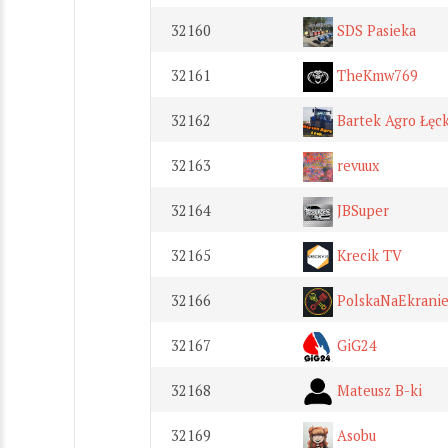
32160
SDS Pasieka
32161
TheKmw769
32162
Bartek Agro Łęc
32163
revuux
32164
JBSuper
32165
Krecik TV
32166
PolskaNaEkrani
32167
GiG24
32168
Mateusz B-ki
32169
Asobu