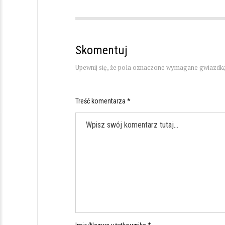
Skomentuj
Upewnij się, że pola oznaczone wymagane gwiazdką
Treść komentarza *