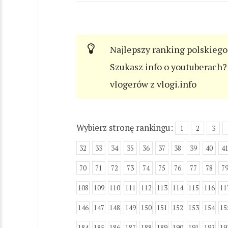
Najlepszy ranking polskiego
Szukasz info o youtuberach? 
vlogerów z vlogi.info
Wybierz stronę rankingu:
1
2
3
32
33
34
35
36
37
38
39
40
4
70
71
72
73
74
75
76
77
78
7
108
109
110
111
112
113
114
115
116
11
146
147
148
149
150
151
152
153
154
15
184
185
186
187
188
189
190
191
192
19