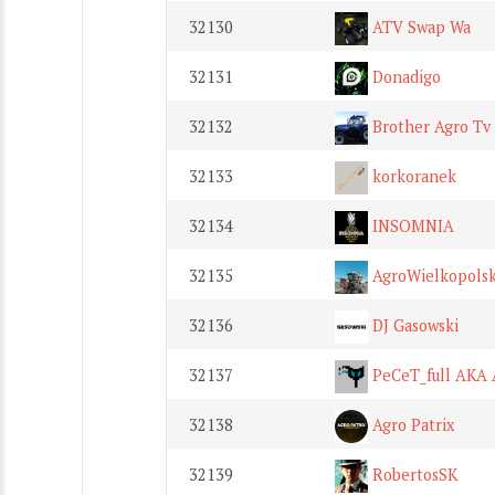
32130
ATV Swap Wa
32131
Donadigo
32132
Brother Agro Tv
32133
korkoranek
32134
INSOMNIA
32135
AgroWielkopols
32136
DJ Gasowski
32137
PeCeT_full AKA 
32138
Agro Patrix
32139
RobertosSK