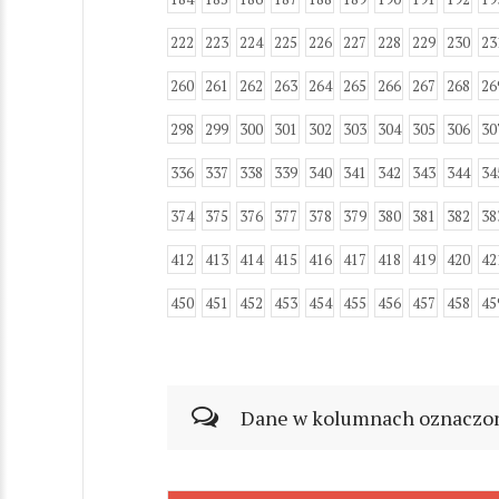
222
223
224
225
226
227
228
229
230
23
260
261
262
263
264
265
266
267
268
26
298
299
300
301
302
303
304
305
306
30
336
337
338
339
340
341
342
343
344
34
374
375
376
377
378
379
380
381
382
38
412
413
414
415
416
417
418
419
420
42
450
451
452
453
454
455
456
457
458
45
Dane w kolumnach oznaczonyc