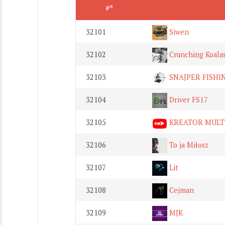
#*
32101
Siwen
32102
Crunching Koala
32103
SNAJPER FISHI
32104
Driver FS17
32105
KREATOR MULT
32106
To ja Miłosz
32107
Lit
32108
Cejman
32109
MJK