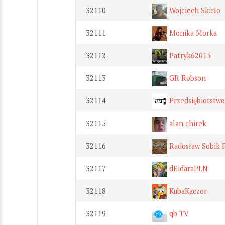
32110
Wojciech Skirło
32111
Monika Morka
32112
Patryk62015
32113
GR Robson
32114
Przedsiębiorst
32115
alan chirek
32116
Radosław Sobik F
32117
dEidaraPLN
32118
KubaKaczor
32119
qb TV