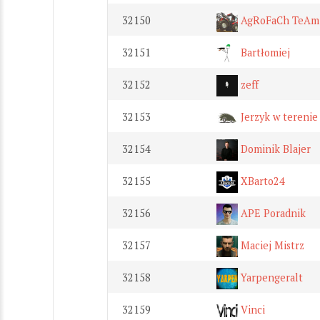
32150
AgRoFaCh TeAm
32151
Bartłomiej
32152
zeff
32153
Jerzyk w terenie
32154
Dominik Blajer
32155
XBarto24
32156
APE Poradnik
32157
Maciej Mistrz
32158
Yarpengeralt
32159
Vinci