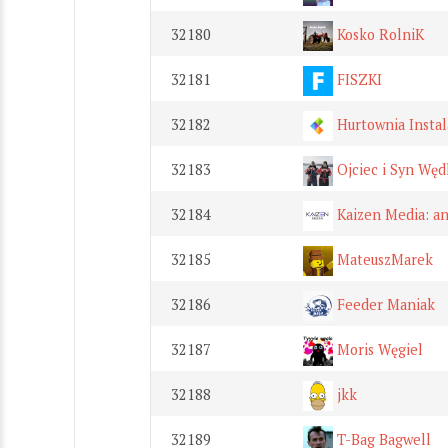
32180
Kosko RolniK
32181
FISZKI
32182
Hurtownia Insta
32183
Ojciec i Syn Węd
32184
Kaizen Media: ani
32185
MateuszMarek
32186
Feeder Maniak
32187
Moris Węgiel
32188
jkk
32189
T-Bag Bagwell