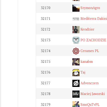
32170
SzymonAgro
32171
Mediterra Dakin
32172
Kendzior
32173
PO ZACHODZIE
32174
Cerames PL
32175
kanabm
32176
Taj
32177
Advenczers
32178
Maciej Jaworski
32179
SmoQuTvPL