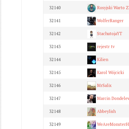
32140
Rosyjski Warto 
32141
WolferRanger
32142
StachutojaYT
32143
rejestr tv
32144
Kilien
32145
Karol Wójcicki
32146
MrSalix
32147
Marcin Dondelews
32148
Abbeylish
32149
WeAreMonsterHi