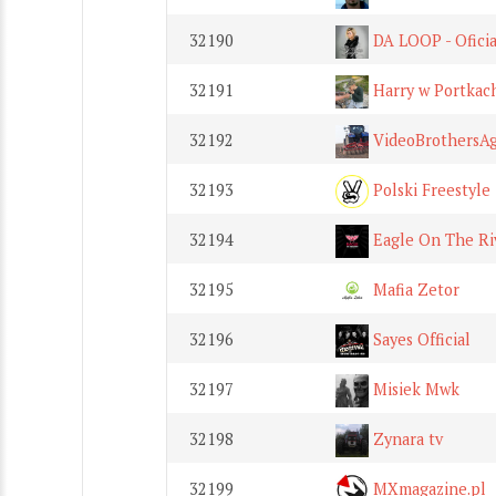
32190
DA LOOP - Ofici
32191
Harry w Portkac
32192
VideoBrothersA
32193
Polski Freestyle
32194
Eagle On The Riv
32195
Mafia Zetor
32196
Sayes Official
32197
Misiek Mwk
32198
Zynara tv
32199
MXmagazine.pl