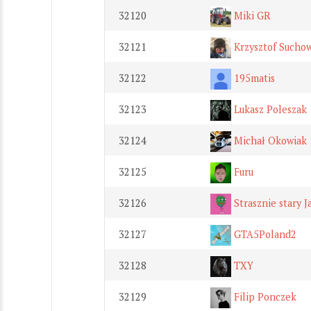
32120
Miki GR
32121
Krzysztof Suchow
32122
195matis
32123
Lukasz Poleszak
32124
Michał Okowiak
32125
Furu
32126
Strasznie stary J
32127
GTA5Poland2
32128
TXY
32129
Filip Ponczek