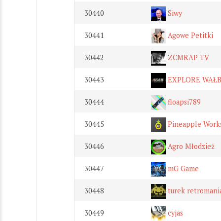
30440
Siwy
30441
Agowe Petitki
30442
ZCMRAP TV
30443
EXPLORE WAŁ
30444
floapsi789
30445
Pineapple Work
30446
Agro Młodzież
30447
mG Game
30448
turek retromani
30449
cyjas