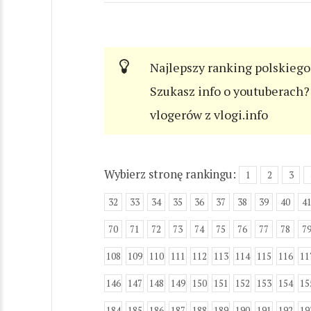
Najlepszy ranking polskiego
Szukasz info o youtuberach? 
vlogerów z vlogi.info
Wybierz stronę rankingu:
1
2
3
32
33
34
35
36
37
38
39
40
4
70
71
72
73
74
75
76
77
78
7
108
109
110
111
112
113
114
115
116
11
146
147
148
149
150
151
152
153
154
15
184
185
186
187
188
189
190
191
192
19