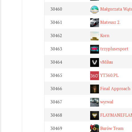
30460
Małgorzata Wąt
30461
Mateusz 2.
30462
Korn
30463
trzyplusesport
30464
vMiluu
30465
YT360.PL
30466
Final Approach
30467
wyrwal
30468
FLAYMANEFLA
30469
Burów Team