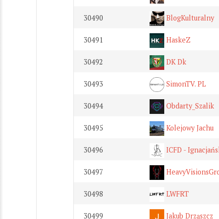
30490
BlogKulturalny
30491
HaskeZ
30492
DK Dk
30493
SimonTV. PL
30494
Obdarty_Szalik
30495
Kolejowy Jachu
30496
ICFD - Ignacjań
30497
HeavyVisionsGr
30498
LWFRT
30499
Jakub Drząszcz