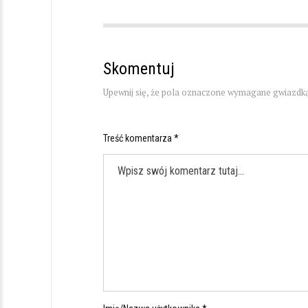
Skomentuj
Upewnij się, że pola oznaczone wymagane gwiazdką
Treść komentarza *