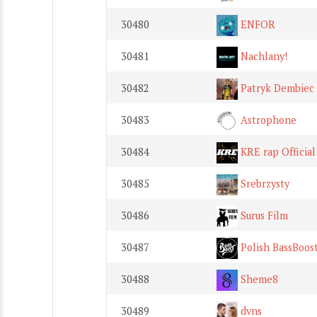
30480
ENFOR
30481
Nachlany!
30482
Patryk Dembiec
30483
Astrophone
30484
KRE rap Official
30485
Srebrzysty
30486
Surus Film
30487
Polish BassBoos
30488
Sheme8
30489
dvns