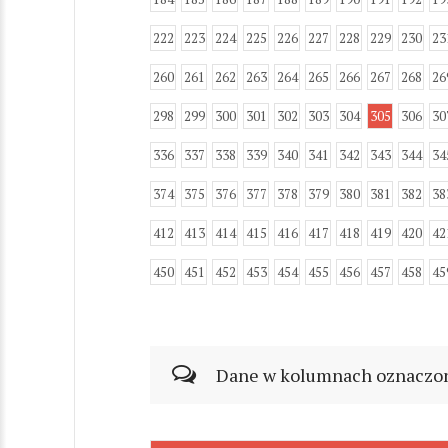
222
223
224
225
226
227
228
229
230
23
260
261
262
263
264
265
266
267
268
26
298
299
300
301
302
303
304
305
306
30
336
337
338
339
340
341
342
343
344
34
374
375
376
377
378
379
380
381
382
38
412
413
414
415
416
417
418
419
420
42
450
451
452
453
454
455
456
457
458
45
Dane w kolumnach oznaczonyc