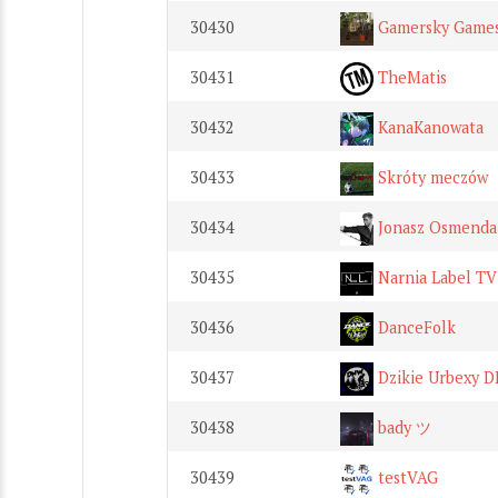
30430
Gamersky Game
30431
TheMatis
30432
KanaKanowata
30433
Skróty meczów
30434
Jonasz Osmenda
30435
Narnia Label TV
30436
DanceFolk
30437
Dzikie Urbexy 
30438
bady ツ
30439
testVAG