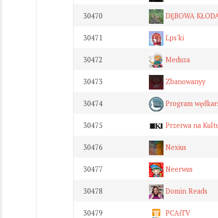
30470
DĘBOWA KŁODA
30471
Lps'ki
30472
Meduza
30473
Zbanowanyy
30474
Program wędkars
30475
Przerwa na Kult
30476
Nexius
30477
Neerwus
30478
Domin Reads
30479
PCAiTV