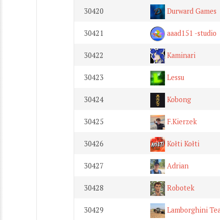
30420
Durward Games
30421
aaad151 -studio
30422
Kaminari
30423
Lessu
30424
Kobong
30425
F.Kierzek
30426
Kołti Kołti
30427
Adrian
30428
Robotek
30429
Lamborghini Te