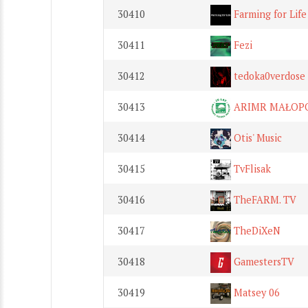
30410
Farming for Life
30411
Fezi
30412
tedoka0verdose
30413
ARIMR MAŁOP
30414
Otis' Music
30415
TvFlisak
30416
TheFARM. TV
30417
TheDiXeN
30418
GamestersTV
30419
Matsey 06