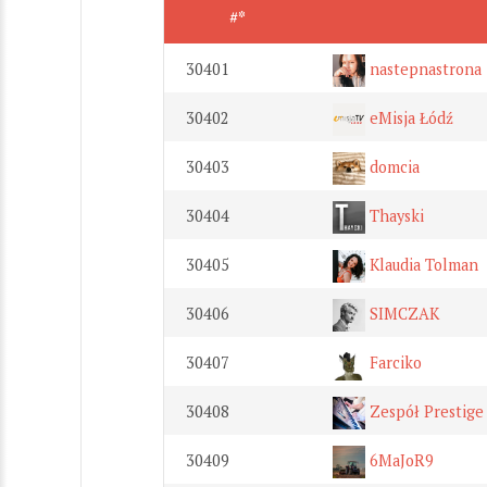
#*
30401
nastepnastrona
30402
eMisja Łódź
30403
domcia
30404
Thayski
30405
Klaudia Tolman
30406
SIMCZAK
30407
Farciko
30408
Zespół Prestige
30409
6MaJoR9