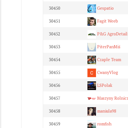
30450
Gespatio
30451
Fagit Weeb
30452
P&G AgroDetail
30453
PiterPanMiś
30454
Czaple Team
30455
CwanyVlog
30456
LSPolak
30457
Maszyny Rolnic
30458
maniula98
30459
romfish