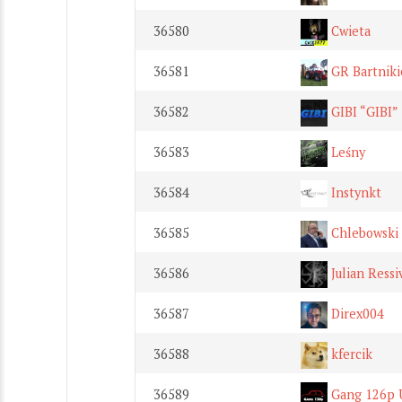
36580
Cwieta
36581
GR Bartniki
36582
GIBI “GIBI”
36583
Leśny
36584
Instynkt
36585
Chlebowski 
36586
Julian Ressi
36587
Direx004
36588
kfercik
36589
Gang 126p 