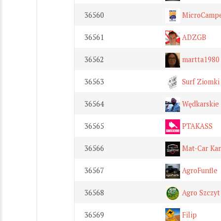
36560
MicroCamp
36561
ADZGB
36562
martta1980
36563
Surf Ziomki
36564
Wędkarskie 
36565
PTAKASS
36566
Mat-Car Kar
36567
AgroFunfle
36568
Agro Szczyt
36569
Filip