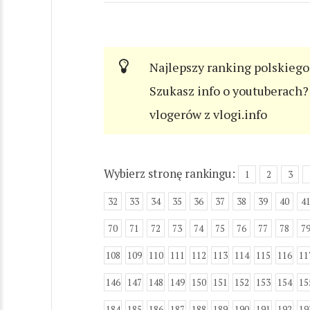
Najlepszy ranking polskiego
Szukasz info o youtuberach? 
vlogerów z vlogi.info
Wybierz stronę rankingu:
1
2
3
32
33
34
35
36
37
38
39
40
4
70
71
72
73
74
75
76
77
78
7
108
109
110
111
112
113
114
115
116
11
146
147
148
149
150
151
152
153
154
15
184
185
186
187
188
189
190
191
192
19