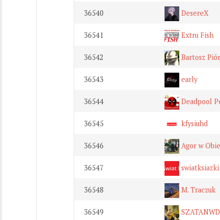
36540
DesereX
36541
Extru Fish
36542
Bartosz Pió
36543
early
36544
Deadpool P
36545
kfysiuhd
36546
Agor w Obie
36547
swiatksiazki
36548
M. Traczuk
36549
SZATANWDR