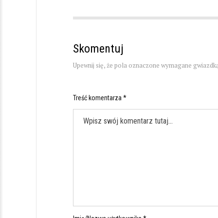
Skomentuj
Upewnij się, że pola oznaczone wymagane gwiazdką
Treść komentarza *