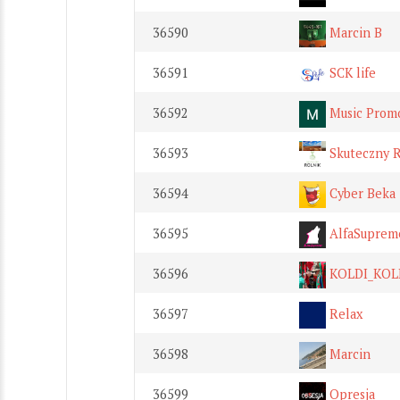
36590
Marcin B
36591
SCK life
36592
Music Prom
36593
Skuteczny R
36594
Cyber Beka
36595
AlfaSuprem
36596
KOLDI_KOL
36597
Relax
36598
Marcin
36599
Opresja