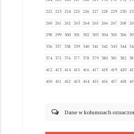
222
223
224
225
226
227
228
229
230
23
260
261
262
263
264
265
266
267
268
26
298
299
300
301
302
303
304
305
306
30
336
337
338
339
340
341
342
343
344
34
374
375
376
377
378
379
380
381
382
38
412
413
414
415
416
417
418
419
420
42
450
451
452
453
454
455
456
457
458
45
Dane w kolumnach oznaczonyc