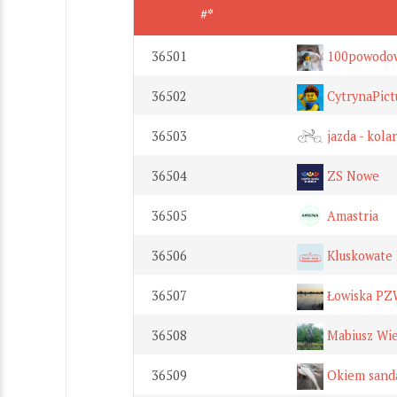
#*
36501
100powodo
36502
CytrynaPict
36503
jazda - kol
36504
ZS Nowe
36505
Amastria
36506
Kluskowate
36507
Łowiska PZ
36508
Mabiusz Wie
36509
Okiem sand