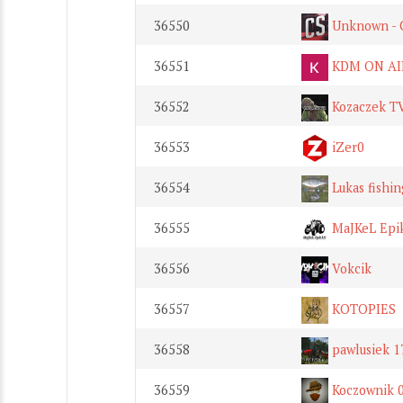
36550
Unknown -
36551
KDM ON AI
36552
Kozaczek T
36553
iZer0
36554
Lukas fishin
36555
MaJKeL Epi
36556
Vokcik
36557
KOTOPIES
36558
pawlusiek 1
36559
Koczownik 