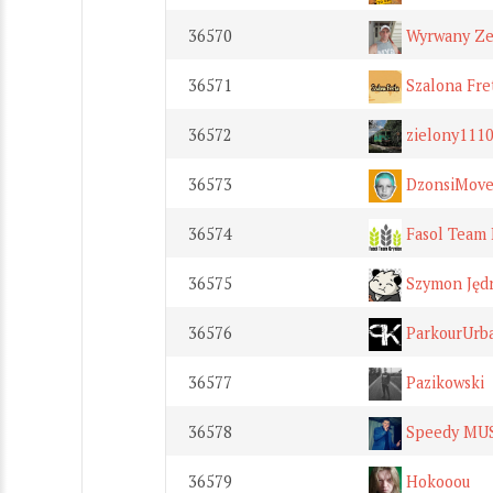
36570
Wyrwany Ze
36571
Szalona Fre
36572
zielony111
36573
DzonsiMov
36574
Fasol Team 
36575
Szymon Jęd
36576
ParkourUrba
36577
Pazikowski
36578
Speedy MU
36579
Hokooou