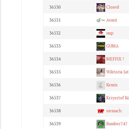
36530
Closed
36531
Avant
36532
nup
36533
GUMA
36534
MEFFIX !
36535
Wiktoria Ja
36536
Kemix
36537
Krzysztof Ko
36538
siemach
36539
Bamber747