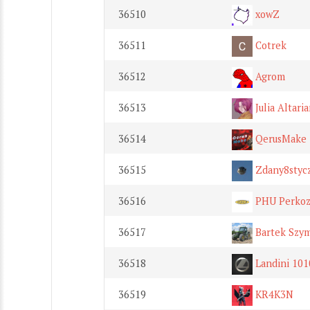
36510
xowZ
36511
Cotrek
36512
Agrom
36513
Julia Altari
36514
QerusMake
36515
Zdany8styc
36516
PHU Perkoz S
36517
Bartek Szy
36518
Landini 101
36519
KR4K3N