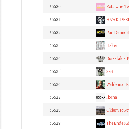
36520
Zabawne Te
36521
HAWK_DES
36522
PunkGamer
36523
Haker
36524
Durszlak z 
36525
SaS
36526
Waldemar K
36527
Ikona
36528
Okiem łowc
36529
TheEnderGi